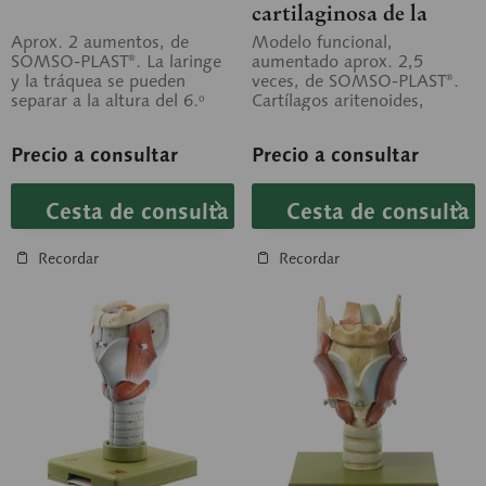
cartilaginosa de la
laringe
Aprox. 2 aumentos, de
Modelo funcional,
SOMSO-PLAST®. La laringe
aumentado aprox. 2,5
y la tráquea se pueden
veces, de SOMSO-PLAST®.
separar a la altura del 6.º
Cartílagos aritenoides,
cartílago traqueal. Se puede
cuerdas vocales y epiglotis
desmontar...
montados de forma...
Precio a consultar
Precio a consultar
Cesta de consulta
Cesta de consulta
Recordar
Recordar