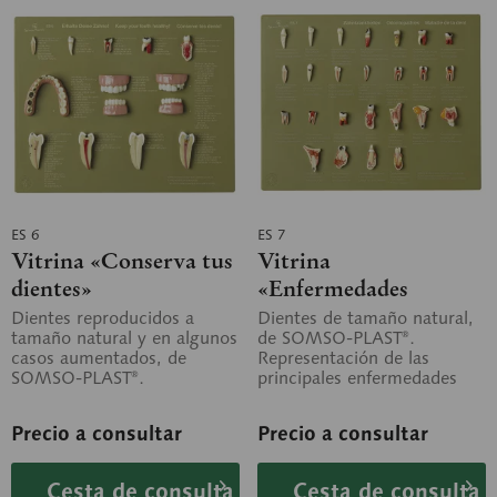
ES 6
ES 7
Vitrina «Conserva tus
Vitrina
dientes»
«Enfermedades
dentales»
Dientes reproducidos a
Dientes de tamaño natural,
tamaño natural y en algunos
de SOMSO-PLAST®.
casos aumentados, de
Representación de las
SOMSO-PLAST®.
principales enfermedades
Representación de dientes
dentales en 25 modelos.
sanos y enfermos en 12...
Desmontable, sobre...
Precio a consultar
Precio a consultar
Cesta de consulta
Cesta de consulta