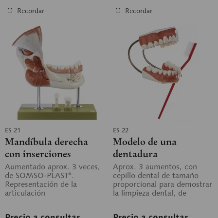
Recordar
Recordar
ES 21
ES 22
Mandíbula derecha
Modelo de una
con inserciones
dentadura
musculares
Aumentado aprox. 3 veces,
Aprox. 3 aumentos, con
de SOMSO-PLAST®.
cepillo dental de tamaño
Representación de la
proporcional para demostrar
articulación
la limpieza dental, de
temporomandibular. En total
SOMSO-PLAST®. Según un
desmontable en 14 piezas.
original del...
Precio a consultar
Precio a consultar