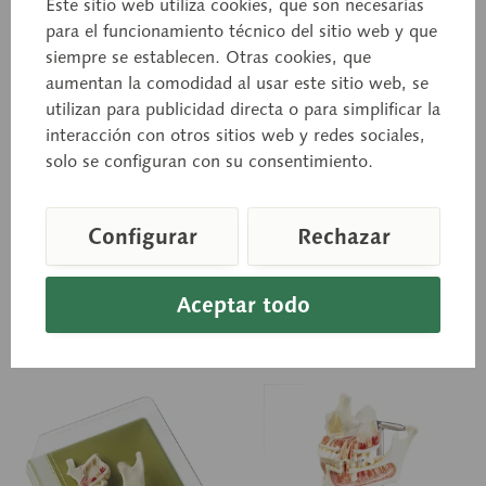
Este sitio web utiliza cookies, que son necesarias
para el funcionamiento técnico del sitio web y que
siempre se establecen. Otras cookies, que
ES 11/5
ES 12
Primer molar
Primer molar inferior
aumentan la comodidad al usar este sitio web, se
trirradicular superior
derecho
utilizan para publicidad directa o para simplificar la
interacción con otros sitios web y redes sociales,
Aprox. 8 aumentos, sobre
Diente molar, aprox. 16
soportes individuales con
aumentos, de SOMSO-
solo se configuran con su consentimiento.
peana verde de SOMSO-
PLAST®. De 6 piezas en
PLAST®.
total, sobre soporte con
peana verde (extraíble).
Configurar
Rechazar
Precio a consultar
Precio a consultar
Aceptar todo
Cesta de consulta
Cesta de consulta
Recordar
Recordar