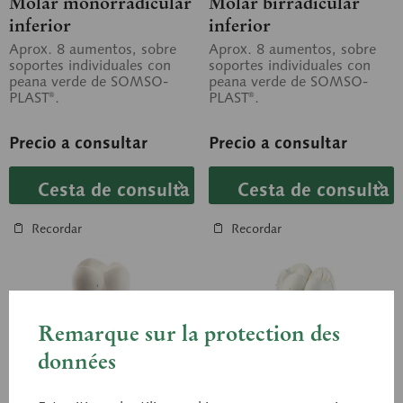
Molar monorradicular
Molar birradicular
inferior
inferior
Aprox. 8 aumentos, sobre
Aprox. 8 aumentos, sobre
soportes individuales con
soportes individuales con
peana verde de SOMSO-
peana verde de SOMSO-
PLAST®.
PLAST®.
Precio a consultar
Precio a consultar
Cesta de consulta
Cesta de consulta
Recordar
Recordar
Remarque sur la protection des
données