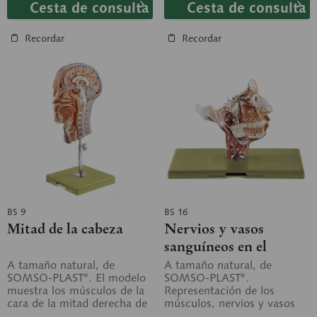
Cesta de consulta
Cesta de consulta
Recordar
Recordar
BS 9
BS 16
Mitad de la cabeza
Nervios y vasos
sanguíneos en el
viscerocráneo
A tamaño natural, de
A tamaño natural, de
SOMSO-PLAST®. El modelo
SOMSO-PLAST®.
muestra los músculos de la
Representación de los
cara de la mitad derecha de
músculos, nervios y vasos
la cabeza con las
en el viscerocráneo derecho,