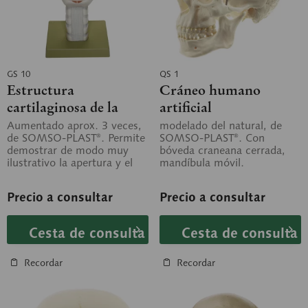
GS 10
QS 1
Estructura
Cráneo humano
cartilaginosa de la
artificial
laringe
Aumentado aprox. 3 veces,
modelado del natural, de
de SOMSO-PLAST®. Permite
SOMSO-PLAST®. Con
demostrar de modo muy
bóveda craneana cerrada,
ilustrativo la apertura y el
mandíbula móvil.
cierre de la glotis, la
Desmontable en 2 piezas.
variación...
Precio a consultar
Precio a consultar
Cesta de consulta
Cesta de consulta
Recordar
Recordar