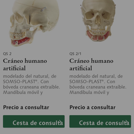
QS 2
QS 2/1
Cráneo humano
Cráneo humano
artificial
artificial
modelado del natural, de
modelado del natural, de
SOMSO-PLAST®. Con
SOMSO-PLAST®. Con
bóveda craneana extraíble.
bóveda craneana extraíble.
Mandíbula móvil y
Mandíbula móvil y
preparada de modo que se
preparada de modo que se
representan las raíces...
representan las raíces...
Precio a consultar
Precio a consultar
Cesta de consulta
Cesta de consulta