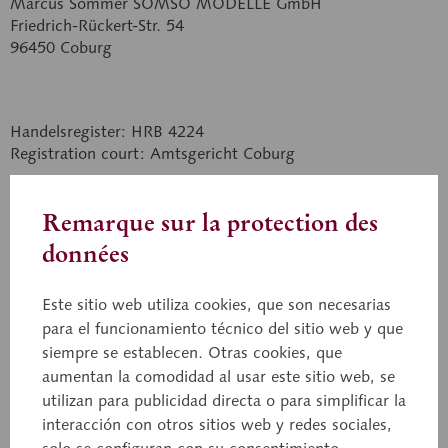
Marcus Sommer SOMSO MODELLE GmbH
Friedrich-Rückert-Str. 54
96450 Coburg
Handelsregister: HRB 4224
Registration court: Amtsgericht Coburg
Represented by the managing directors:
Hans Sommer
Remarque sur la protection des
Louis-Benedikt Sommer
données
Contact
Este sitio web utiliza cookies, que son necesarias
para el funcionamiento técnico del sitio web y que
Phone: +49 9561 85740
siempre se establecen. Otras cookies, que
Telefax: +49 9561 857411
aumentan la comodidad al usar este sitio web, se
E-mail: somso@somso.de
utilizan para publicidad directa o para simplificar la
interacción con otros sitios web y redes sociales,
Postal address