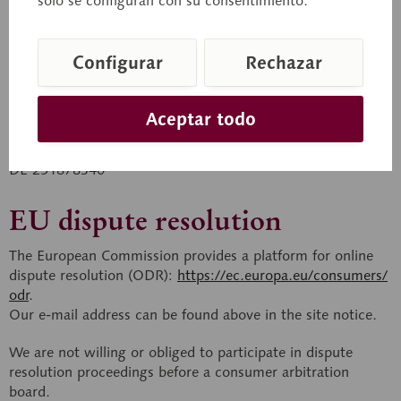
solo se configuran con su consentimiento.
Postfach 2942
96418 Coburg
Configurar
Rechazar
VAT ID
Aceptar todo
Sales tax identification number according to § 27 a of the
Sales Tax Law:
DE 251878340
EU dispute resolution
The European Commission provides a platform for online
dispute resolution (ODR):
https://ec.europa.eu/consumers/
odr
.
Our e-mail address can be found above in the site notice.
We are not willing or obliged to participate in dispute
resolution proceedings before a consumer arbitration
board.