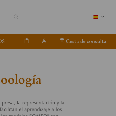
spanisch
OS
Cesta de consulta
zoología
mpresa, la representación y la
cilitan el aprendizaje a los
ad, los modelos SOMSO® son