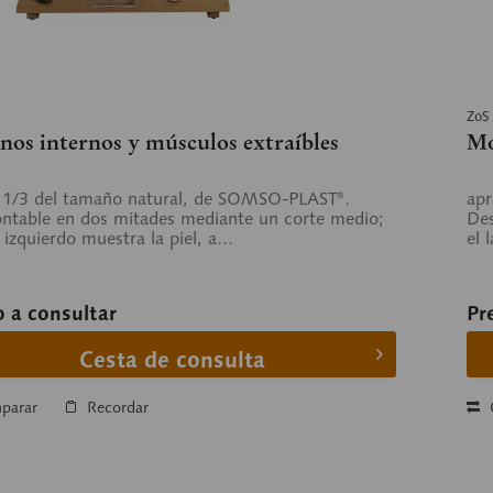
ZoS
os internos y músculos extraíbles
Mo
 1/3 del tamaño natural, de SOMSO-PLAST®.
apr
table en dos mitades mediante un corte medio;
Des
 izquierdo muestra la piel, a...
el 
o a consultar
Pr
Cesta de consulta
parar
Recordar