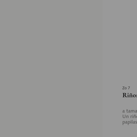
Zo 7
Riño
a tama
Un riñ
papila