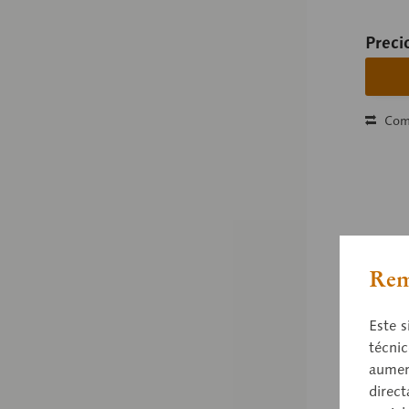
Preci
Com
Rem
Este s
técnic
aument
direct