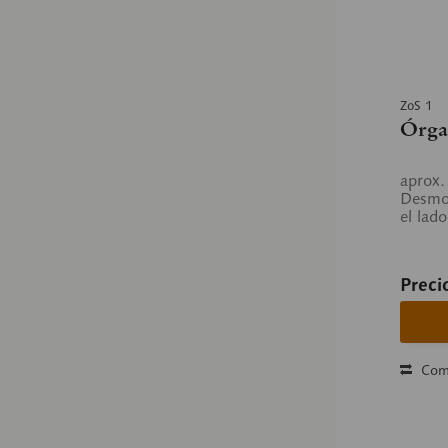
ZoS 1
Órgan
aprox.
Desmon
el lado
Preci
Com