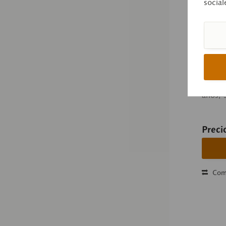
social
ZoS 5
Desar
de SOM
10 est
años, 
Preci
Com