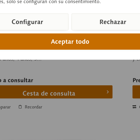
es, solo se configuran con su consentimiento.
Configurar
Rechazar
ZoS
rollo de la dentadura de bovino
Es
Aceptar todo
SO-PLAST®. Mandíbula modelada del natural en
1/
adios de edad distintos: 14 días, 1 año, 1,5 años, 2
ret
3 años, 4 años, 5...
y c
o a consultar
Pr
Cesta de consulta
parar
Recordar