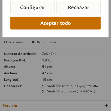
Configurar
Rechazar
Precio a consultar
Tiempo de entrega a petición
Aceptar todo
Cesta de consulta
Recordar
Recomendar
Número de artículo:
ZoS 47/1
Peso (en KG):
1.8 kg
Altura:
51 cm
Anchura:
47 cm
Longitud:
15 cm
Descargas:
Modellbeschreibung
(pdf, 0.70 Mb)
Model Description
(pdf, 0.80 Mb)
Servicio