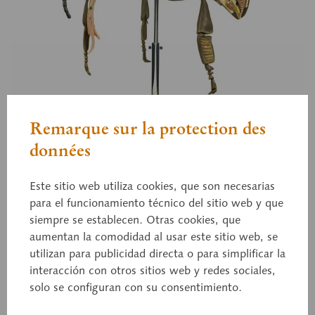
Remarque sur la protection des
données
ZoS 47/1
Modelo de abeja obrera
Este sitio web utiliza cookies, que son necesarias
para el funcionamiento técnico del sitio web y que
siempre se establecen. Otras cookies, que
aumentan la comodidad al usar este sitio web, se
Apis mellifica, a escala 25:1, de SOMSO-PLAST®,
utilizan para publicidad directa o para simplificar la
según el jefe de estudios Christian Groß. En total 3
interacción con otros sitios web y redes sociales,
piezas. Sobre soporte con peana verde.
solo se configuran con su consentimiento.