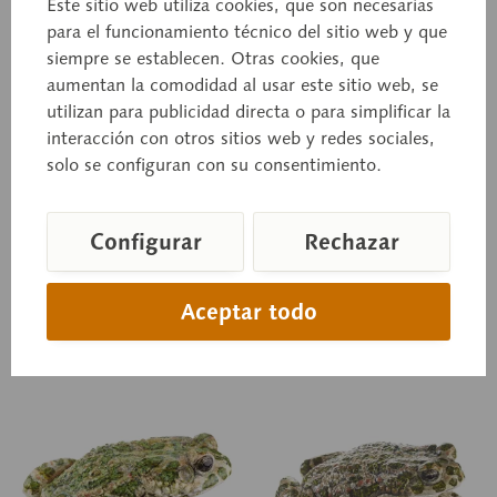
Este sitio web utiliza cookies, que son necesarias
para el funcionamiento técnico del sitio web y que
siempre se establecen. Otras cookies, que
ZoS 1013/2
ZoS 1014
Sapo común europeo
Sapo corredor
aumentan la comodidad al usar este sitio web, se
utilizan para publicidad directa o para simplificar la
interacción con otros sitios web y redes sociales,
pareja en amplexo, Bufo b.
Epidalea calamita (sinónimo:
bufo. De tamaño natural, de
Bufo calamita). De tamaño
solo se configuran con su consentimiento.
SOMSO-PLAST®.
natural, de SOMSO-PLAST®.
Configurar
Rechazar
Precio a consultar
Precio a consultar
Aceptar todo
Cesta de consulta
Cesta de consulta
Recordar
Recordar