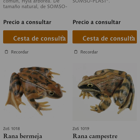
común, Hyla arborea. De
SOMSO-PLAST®.
tamaño natural, de SOMSO-
PLAST®.
Precio a consultar
Precio a consultar
Cesta de consulta
Cesta de consulta
Recordar
Recordar
ZoS 1018
ZoS 1019
Rana bermeja
Rana campestre