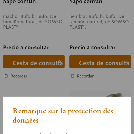
Sapo común
Sapo común
macho, Bufo b. bufo. De
hembra, Bufo b. bufo. De
tamaño natural, de SOMSO-
tamaño natural, de SOMSO-
PLAST®.
PLAST®.
Precio a consultar
Precio a consultar
Cesta de consulta
Cesta de consulta
Recordar
Recordar
Remarque sur la protection des
données