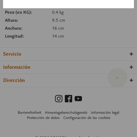
Número de artículo:
ZoS 1013/2
Peso (en KG):
0.4 kg
Altura:
9.5 cm
Anchura:
16 cm
Longitud:
14 cm
Servicio
Información
Dirección
Barrierefreiheit
Hinweisgeberschutzgesetz
Información legal
Protección de datos
Configuración de las cookies