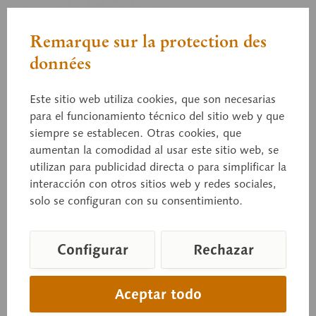
Remarque sur la protection des
ZoS 1013/2
données
Sapo común europeo
Este sitio web utiliza cookies, que son necesarias
para el funcionamiento técnico del sitio web y que
pareja en amplexo, Bufo b. bufo. De tamaño
siempre se establecen. Otras cookies, que
natural, de SOMSO-PLAST®.
aumentan la comodidad al usar este sitio web, se
utilizan para publicidad directa o para simplificar la
interacción con otros sitios web y redes sociales,
solo se configuran con su consentimiento.
Precio a consultar
Tiempo de entrega a petición
Configurar
Rechazar
Cesta de consulta
Aceptar todo
Recordar
Recomendar