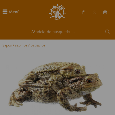
Menú
Sapos / sapillos / batracios