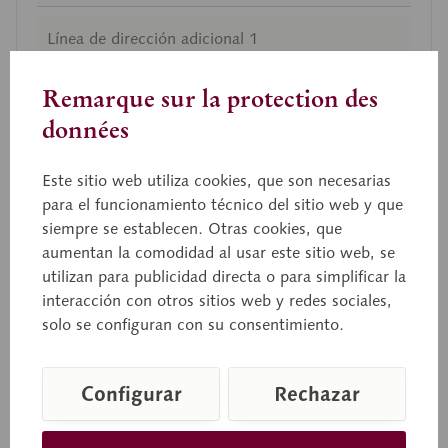
Remarque sur la protection des
données
Este sitio web utiliza cookies, que son necesarias
para el funcionamiento técnico del sitio web y que
siempre se establecen. Otras cookies, que
La
dirección de entrega
es diferente de la de
aumentan la comodidad al usar este sitio web, se
facturación.
utilizan para publicidad directa o para simplificar la
interacción con otros sitios web y redes sociales,
* se trata de un campo obligatorio
solo se configuran con su consentimiento.
Configurar
Rechazar
Política de privacidad