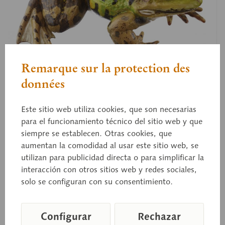
Remarque sur la protection des
données
Este sitio web utiliza cookies, que son necesarias
ZoS 1021
para el funcionamiento técnico del sitio web y que
Rana verde centroeuropea
siempre se establecen. Otras cookies, que
aumentan la comodidad al usar este sitio web, se
utilizan para publicidad directa o para simplificar la
macho - con franja central, Pelophylax lessonae. De
interacción con otros sitios web y redes sociales,
tamaño natural, de SOMSO-PLAST®.
solo se configuran con su consentimiento.
Configurar
Rechazar