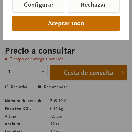
Configurar
Rechazar
Epidalea calamita (sinónimo: Bufo calamita). De
Aceptar todo
tamaño natural, de SOMSO-PLAST®.
Precio a consultar
Tiempo de entrega a petición
Cesta de consulta
Recordar
Recomendar
Número de artículo:
ZoS 1014
Peso (en KG):
0.16 kg
Altura:
7.5 cm
Anchura:
12 cm
Longitud:
12 cm