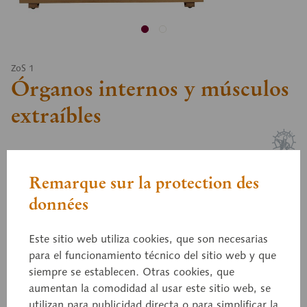
ZoS 1
Órganos internos y músculos
extraíbles
aprox. 1/3 del tamaño natural, de SOMSO-PLAST®.
Remarque sur la protection des
Desmontable en dos mitades mediante un corte
données
medio; el lado izquierdo muestra la piel, a la
derecha se representa la musculatura superficial.
Este sitio web utiliza cookies, que son necesarias
Pata delantera derecha con omóplato y el músculo
para el funcionamiento técnico del sitio web y que
bíceps femoral extraíble. La ubre muestra el aparato
siempre se establecen. Otras cookies, que
de sostén, la vascularización y los vasos linfáticos.
aumentan la comodidad al usar este sitio web, se
Los órganos internos se pueden desmontar como
utilizan para publicidad directa o para simplificar la