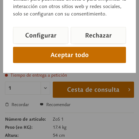
sigue: pulmón; corazón (2 piezas); intestinos
interacción con otros sitios web y redes sociales,
delgado y grueso; estómago rumiante; mitad del
solo se configuran con su consentimiento.
útero y de la ubre. Representación de la
rumenocentesis. En total 11 piezas. Sobre peana
Configurar
Rechazar
verde con ruedas (extraíbles).
Aceptar todo
Precio a consultar
Tiempo de entrega a petición
Cesta de consulta
Recordar
Recomendar
Número de artículo:
ZoS 1
Peso (en KG):
17.4 kg
Altura:
54 cm