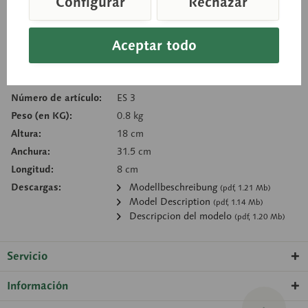
Configurar
Rechazar
Cesta de consulta
Aceptar todo
Recordar
Recomendar
Número de artículo:
ES 3
Peso (en KG):
0.8 kg
Altura:
18 cm
Anchura:
31.5 cm
Longitud:
8 cm
Descargas:
Modellbeschreibung
(pdf, 1.21 Mb)
Model Description
(pdf, 1.14 Mb)
Descripcion del modelo
(pdf, 1.20 Mb)
Servicio
Información