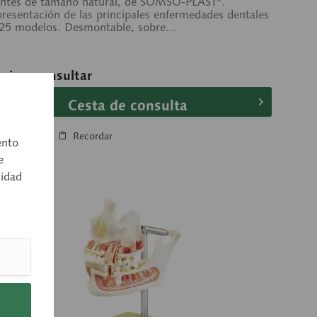
ntes de tamaño natural, de SOMSO-PLAST®.
resentación de las principales enfermedades dentales
25 modelos. Desmontable, sobre...
ecio a consultar
Cesta de consulta
Comparar
Recordar
ento
e
cidad