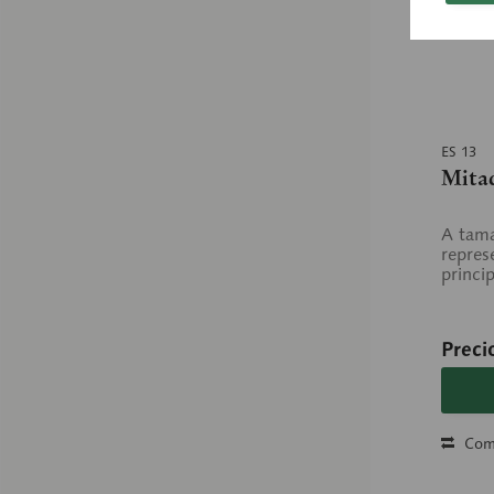
ES 13
Mitad
A tam
repres
princi
Preci
Com