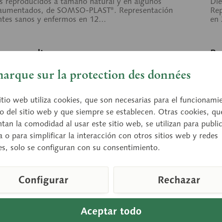
s reproducidos a tamaño natural y en algunos
Die
 aumentados, de SOMSO-PLAST®. Representación
Rep
ntes sanos y enfermos en 12...
en 
o a consultar
Pr
arque sur la protection des données
Cesta de consulta
parar
Recordar
itio web utiliza cookies, que son necesarias para el funcionami
o del sitio web y que siempre se establecen. Otras cookies, qu
an la comodidad al usar este sitio web, se utilizan para publi
a o para simplificar la interacción con otros sitios web y redes
es, solo se configuran con su consentimiento.
Configurar
Rechazar
Aceptar todo