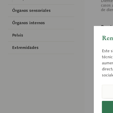
Diente
casos
de die
Órganos sensoriales
Órganos internos
Preci
Pelvis
Rem
Extremidades
Com
Este s
técnic
aument
direct
social