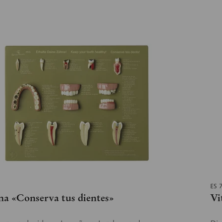
ES 
na «Conserva tus dientes»
Vi