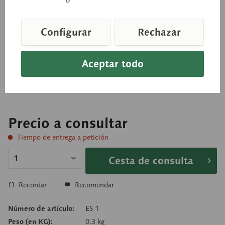
Dentadura de adulto
Configurar
Rechazar
A tamaño natural, de SOMSO-PLAST®. Consta de
Aceptar todo
32 dientes de plástico, en caja transparente que se
puede abrir.
Precio a consultar
Tiempo de entrega a petición
Cesta de consulta
Recordar
Recomendar
Número de artículo:
ES 1
Peso (en KG):
0.3 kg