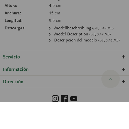
Altura:
4.5 cm
Anchura:
15 cm
Longitud:
9.5 cm
Descargas:
Modellbeschreibung
(pdf, 0.48 Mb)
Model Description
(pdf, 0.47 Mb)
Descripcion del modelo
(pdf, 0.46 Mb)
Servicio
Información
Dirección
Barrierefreiheit
Hinweisgeberschutzgesetz
Información legal
Protección de datos
Configuración de las cookies