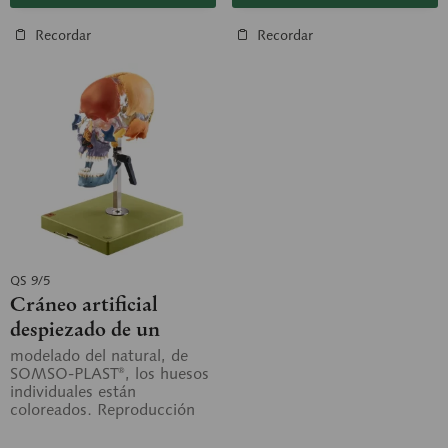
Recordar
Recordar
QS 9/5
Cráneo artificial
despiezado de un
humano adulto
modelado del natural, de
SOMSO-PLAST®, los huesos
individuales están
coloreados. Reproducción
realista de la estructura ósea
en todos los...