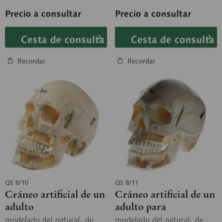
m....
posición de...
Precio a consultar
Precio a consultar
Cesta de consulta
Cesta de consulta
Recordar
Recordar
QS 8/10
QS 8/11
Cráneo artificial de un
Cráneo artificial de un
adulto
adulto para
demostración
modelado del natural, de
modelado del natural, de