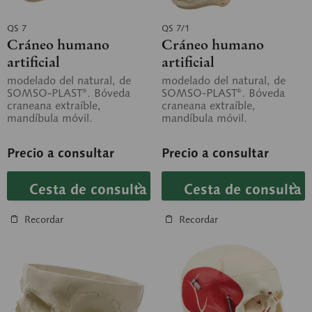
QS 7
QS 7/1
Cráneo humano
Cráneo humano
artificial
artificial
modelado del natural, de
modelado del natural, de
SOMSO-PLAST®. Bóveda
SOMSO-PLAST®. Bóveda
craneana extraíble,
craneana extraíble,
mandíbula móvil.
mandíbula móvil.
Reproducción fiel del cráneo
Reproducción fiel del cráneo
óseo. Desmontable en 3...
óseo. Con numeración....
Precio a consultar
Precio a consultar
Cesta de consulta
Cesta de consulta
Recordar
Recordar