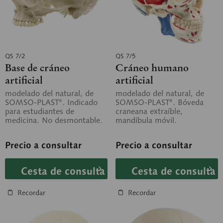
QS 7/2
QS 7/5
Base de cráneo
Cráneo humano
artificial
artificial
modelado del natural, de
modelado del natural, de
SOMSO-PLAST®. Indicado
SOMSO-PLAST®. Bóveda
para estudiantes de
craneana extraíble,
medicina. No desmontable.
mandíbula móvil.
Reproducción fiel del cráneo
óseo. Con numeración.
Precio a consultar
Precio a consultar
Con...
Cesta de consulta
Cesta de consulta
Recordar
Recordar