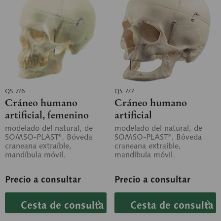
QS 7/6
QS 7/7
Cráneo humano
Cráneo humano
artificial, femenino
artificial
modelado del natural, de
modelado del natural, de
SOMSO-PLAST®. Bóveda
SOMSO-PLAST®. Bóveda
craneana extraíble,
craneana extraíble,
mandíbula móvil.
mandíbula móvil.
Reproducción realista de la
Reproducción fiel del cráneo
estructura ósea....
óseo. Desmontable en 3...
Precio a consultar
Precio a consultar
Cesta de consulta
Cesta de consulta