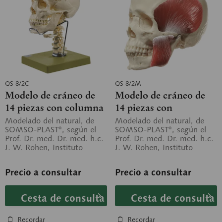
QS 8/2C
QS 8/2M
Modelo de cráneo de
Modelo de cráneo de
14 piezas con columna
14 piezas con
vertebral cervical y
musculatura
Modelado del natural, de
Modelado del natural, de
SOMSO-PLAST®, según el
SOMSO-PLAST®, según el
hueso hioides
masticatoria
Prof. Dr. med. Dr. med. h.c.
Prof. Dr. med. Dr. med. h.c.
J. W. Rohen, Instituto
J. W. Rohen, Instituto
Anatómico de la Universidad
Anatómico de la Universidad
de...
de...
Precio a consultar
Precio a consultar
Cesta de consulta
Cesta de consulta
Recordar
Recordar