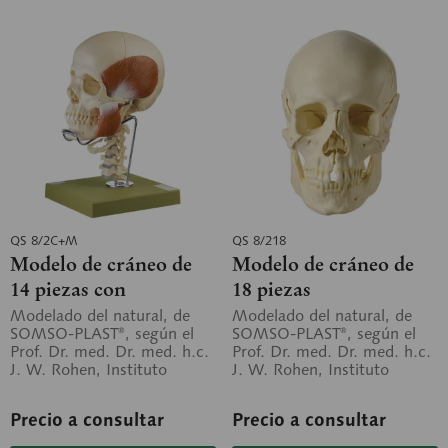
QS 8/2C+M
QS 8/218
Modelo de cráneo de
Modelo de cráneo de
14 piezas con
18 piezas
musculatura
Modelado del natural, de
Modelado del natural, de
SOMSO-PLAST®, según el
SOMSO-PLAST®, según el
masticatoria, columna
Prof. Dr. med. Dr. med. h.c.
Prof. Dr. med. Dr. med. h.c.
vertebral cervical y
J. W. Rohen, Instituto
J. W. Rohen, Instituto
hueso...
Anatómico de la Universidad
Anatómico de la Universidad
de...
de...
Precio a consultar
Precio a consultar