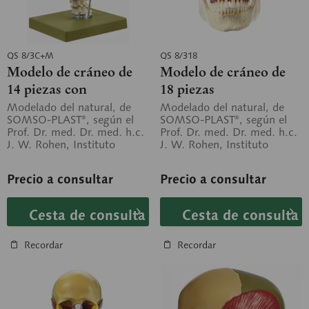
QS 8/3C+M
QS 8/318
Modelo de cráneo de
Modelo de cráneo de
14 piezas con
18 piezas
musculatura
Modelado del natural, de
Modelado del natural, de
SOMSO-PLAST®, según el
SOMSO-PLAST®, según el
masticatoria, columna
Prof. Dr. med. Dr. med. h.c.
Prof. Dr. med. Dr. med. h.c.
vertebral cervical y
J. W. Rohen, Instituto
J. W. Rohen, Instituto
hueso...
Anatómico de la Universidad
Anatómico de la Universidad
de...
de...
Precio a consultar
Precio a consultar
Cesta de consulta
Cesta de consulta
Recordar
Recordar