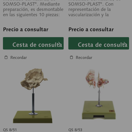
SOMSO-PLAST®. Mediante
SOMSO-PLAST®. Con
preparación, es desmontable
representación de la
en las siguientes 10 piezas:
vascularización y la
1. Bóveda craneana 2. Base
inervación (n. trigémino y n.
del...
óptico, etc.)....
Precio a consultar
Precio a consultar
Cesta de consulta
Cesta de consulta
Recordar
Recordar
QS 8/51
QS 8/53