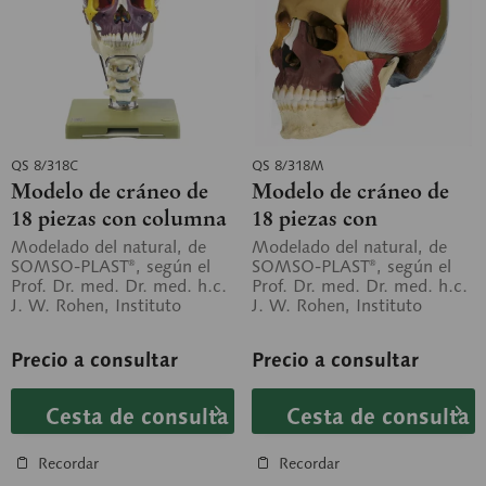
QS 8/318C
QS 8/318M
Modelo de cráneo de
Modelo de cráneo de
18 piezas con columna
18 piezas con
vertebral cervical y
musculatura
Modelado del natural, de
Modelado del natural, de
SOMSO-PLAST®, según el
SOMSO-PLAST®, según el
hueso hioides
masticatoria
Prof. Dr. med. Dr. med. h.c.
Prof. Dr. med. Dr. med. h.c.
J. W. Rohen, Instituto
J. W. Rohen, Instituto
Anatómico de la Universidad
Anatómico de la Universidad
de...
de...
Precio a consultar
Precio a consultar
Cesta de consulta
Cesta de consulta
Recordar
Recordar