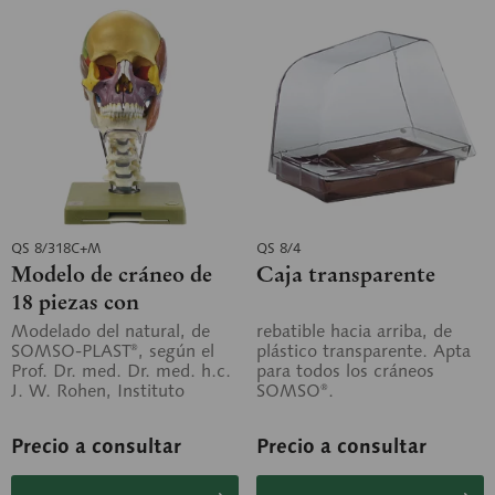
QS 8/318C+M
QS 8/4
Modelo de cráneo de
Caja transparente
18 piezas con
musculatura
Modelado del natural, de
rebatible hacia arriba, de
SOMSO-PLAST®, según el
plástico transparente. Apta
masticatoria, columna
Prof. Dr. med. Dr. med. h.c.
para todos los cráneos
vertebral cervical y
J. W. Rohen, Instituto
SOMSO®.
hueso...
Anatómico de la Universidad
de...
Precio a consultar
Precio a consultar