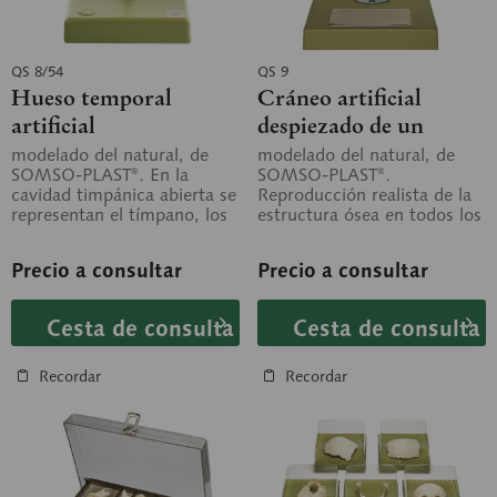
QS 8/54
QS 9
Hueso temporal
Cráneo artificial
artificial
despiezado de un
humano adulto
modelado del natural, de
modelado del natural, de
SOMSO-PLAST®. En la
SOMSO-PLAST®.
cavidad timpánica abierta se
Reproducción realista de la
representan el tímpano, los
estructura ósea en todos los
tres huesecillos del oído,
detalles anatómicos. Todos
la...
los huesos...
Precio a consultar
Precio a consultar
Cesta de consulta
Cesta de consulta
Recordar
Recordar