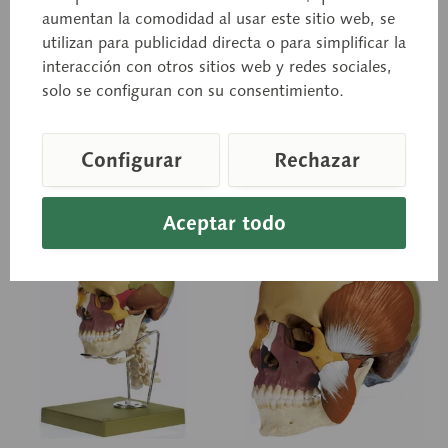
musculatura
Modelado del natural, de
Modelado del natural, de
aumentan la comodidad al usar este sitio web, se
SOMSO-PLAST®, según el
SOMSO-PLAST®, según el
masticatoria, columna
utilizan para publicidad directa o para simplificar la
Prof. Dr. med. Dr. med. h.c.
Prof. Dr. med. Dr. med. h.c.
vertebral cervical y
J. W. Rohen, Instituto
J. W. Rohen, Instituto
interacción con otros sitios web y redes sociales,
hueso...
Anatómico de la Universidad
Anatómico de la Universidad
solo se configuran con su consentimiento.
de...
de...
Precio a consultar
Precio a consultar
Configurar
Rechazar
Cesta de consulta
Cesta de consulta
Recordar
Recordar
Aceptar todo