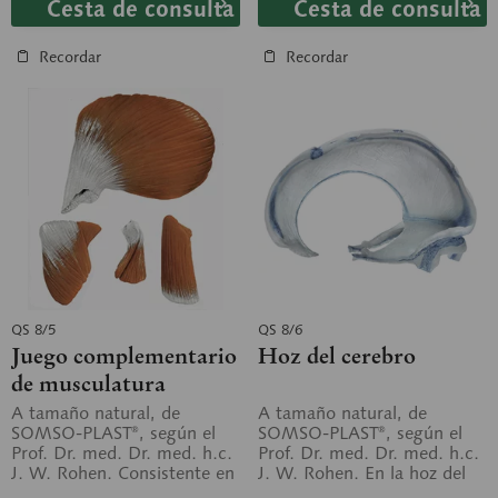
Cesta de consulta
Cesta de consulta
Recordar
Recordar
QS 8/5
QS 8/6
Juego complementario
Hoz del cerebro
de musculatura
masticatoria para los
A tamaño natural, de
A tamaño natural, de
SOMSO-PLAST®, según el
SOMSO-PLAST®, según el
modelos de cráneo de
Prof. Dr. med. Dr. med. h.c.
Prof. Dr. med. Dr. med. h.c.
14 y 18 piezas
J. W. Rohen. Consistente en
J. W. Rohen. En la hoz del
m. masetero, m. temporal,
cerebro están marcadas la