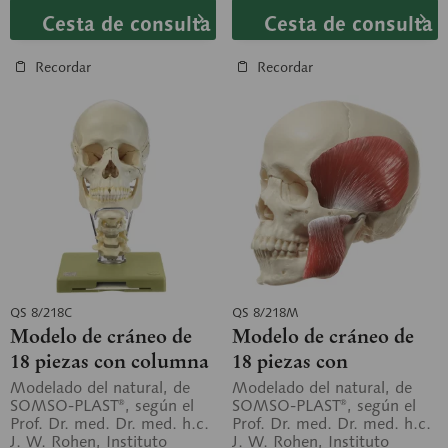
Cesta de consulta
Cesta de consulta
Recordar
Recordar
QS 8/218C
QS 8/218M
Modelo de cráneo de
Modelo de cráneo de
18 piezas con columna
18 piezas con
vertebral cervical y
musculatura
Modelado del natural, de
Modelado del natural, de
SOMSO-PLAST®, según el
SOMSO-PLAST®, según el
hueso hioides
masticatoria
Prof. Dr. med. Dr. med. h.c.
Prof. Dr. med. Dr. med. h.c.
J. W. Rohen, Instituto
J. W. Rohen, Instituto