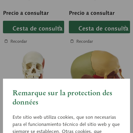
Anatómico de la Universidad
Anatómico de la Universidad
de...
de...
Precio a consultar
Precio a consultar
Cesta de consulta
Cesta de consulta
Recordar
Recordar
Remarque sur la protection des
données
QS 8/218C+M
QS 8/3
Este sitio web utiliza cookies, que son necesarias
Modelo de cráneo de
Modelo de cráneo de
para el funcionamiento técnico del sitio web y que
18 piezas con
14 piezas
siempre se establecen. Otras cookies, que