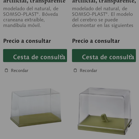
artificial, transparente
artificial, transparente,
con cerebro en 8 piezas
modelado del natural, de
modelado del natural, de
SOMSO-PLAST®. Bóveda
SOMSO-PLAST®. El modelo
craneana extraíble,
del cerebro se puede
mandíbula móvil.
desmontar en las siguientes
Reproducción fiel del cráneo
piezas: lóbulos frontal y
óseo. Desmontable en 3...
parietal (2...
Precio a consultar
Precio a consultar
Cesta de consulta
Cesta de consulta
Recordar
Recordar