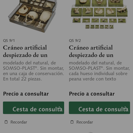
QS 9/1
QS 9/2
Cráneo artificial
Cráneo artificial
despiezado de un
despiezado de un
humano adulto
humano adulto
modelado del natural, de
modelado del natural, de
SOMSO-PLAST®. Sin montar,
SOMSO-PLAST®. Sin montar,
en una caja de conservación.
cada hueso individual sobre
En total 22 piezas.
peana verde con texto
impreso en caja
transparente, 22...
Precio a consultar
Precio a consultar
Cesta de consulta
Cesta de consulta
Recordar
Recordar