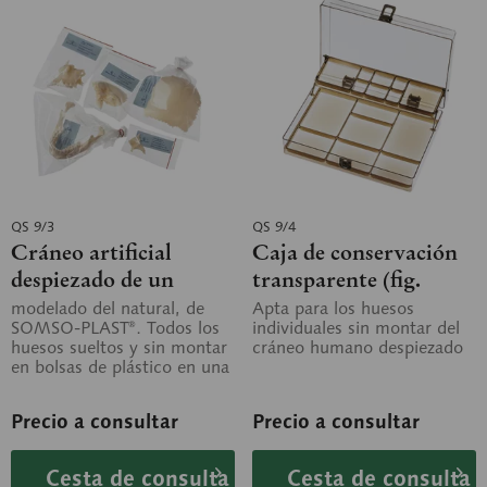
QS 9/3
QS 9/4
Cráneo artificial
Caja de conservación
despiezado de un
transparente (fig.
humano adulto
véase QS 9/1)
modelado del natural, de
Apta para los huesos
SOMSO-PLAST®. Todos los
individuales sin montar del
huesos sueltos y sin montar
cráneo humano despiezado
en bolsas de plástico en una
caja de envío, 22 piezas en
total.
Precio a consultar
Precio a consultar
Cesta de consulta
Cesta de consulta