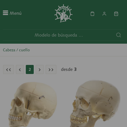
Menú
Cabeza / cuello
desde
3
2