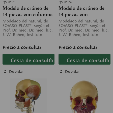
QS 8/3C
QS 8/3M
Modelo de cráneo de
Modelo de cráneo de
14 piezas con columna
14 piezas con
vertebral cervical y
musculatura
Modelado del natural, de
Modelado del natural, de
SOMSO-PLAST®, según el
SOMSO-PLAST®, según el
hueso hioides
masticatoria
Prof. Dr. med. Dr. med. h.c.
Prof. Dr. med. Dr. med. h.c.
J. W. Rohen, Instituto
J. W. Rohen, Instituto
Anatómico de la Universidad
Anatómico de la Universidad
de...
de...
Precio a consultar
Precio a consultar
Cesta de consulta
Cesta de consulta
Recordar
Recordar