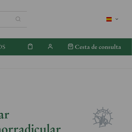
spanisch
OS
Cesta de consulta
ar
orradicular