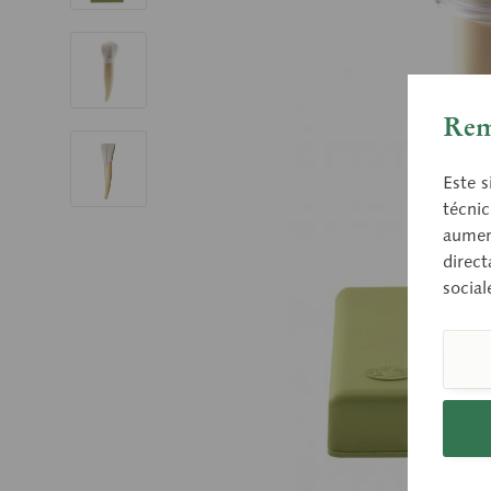
Rem
Este s
técnic
aument
direct
social