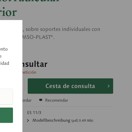
rior
aumentos, sobre soportes individuales con
rde de SOMSO-PLAST®.
ento
e
o a consultar
cidad
 entrega a petición
Cesta de consulta
r
Recordar
Recomendar
rtículo:
ES 11/3
Modellbeschreibung
(pdf, 0.49 Mb)