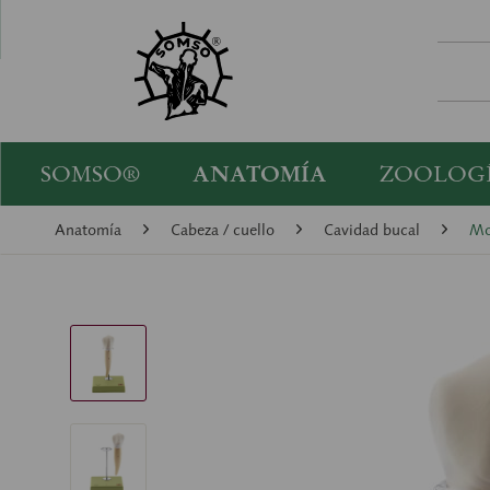
SOMSO®
ANATOMÍA
ZOOLOG
Anatomía
Cabeza / cuello
Cavidad bucal
Mo