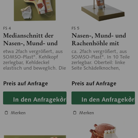
FS 4
FS 5
Medianschnitt der
Nasen-, Mund- und
Nasen-, Mund- und
Rachenhöhle mit
Rachenhöhle
Kehlkopf
etwa 2fach vergrößert, aus
ca. 2fach vergrößert, aus
SOMSO-Plast®. Kehlkopf
SOMSO-Plast®. In 10 Teile
zerlegbar, Kehldeckel
zerlegbar. Oberteil: linke
elastisch und beweglich. Die
Seite Schädelknochen,
Kreuzung von Luft- und
rechte Seite mimische
Speiseröhre...
Muskulatur,...
Preis auf Anfrage
Preis auf Anfrage
In den Anfragekorb
In den Anfragekorb
Merken
Merken