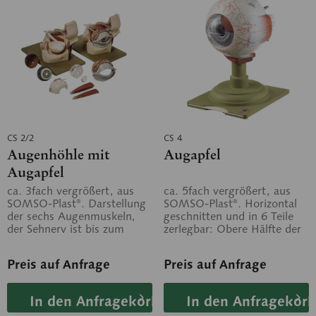
CS 2/2
CS 4
Augenhöhle mit
Augapfel
Augapfel
ca. 3fach vergrößert, aus
ca. 5fach vergrößert, aus
SOMSO-Plast®. Darstellung
SOMSO-Plast®. Horizontal
der sechs Augenmuskeln,
geschnitten und in 6 Teile
der Sehnerv ist bis zum
zerlegbar: Obere Hälfte der
Durchtritt in die
Lederhaut, Aderhaut mit
Schädelbasis...
Retina...
Preis auf Anfrage
Preis auf Anfrage
In den Anfragekorb
In den Anfragekorb