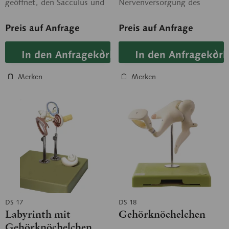
geöffnet, den Sacculus und
Nervenversorgung des
Utriculus zeigend. Die
Gleichgewichtsorgans. Auf
Schnecke ist...
Stativ mit grünem...
Preis auf Anfrage
Preis auf Anfrage
In den Anfragekorb
In den Anfragekorb
Merken
Merken
DS 17
DS 18
Labyrinth mit
Gehörknöchelchen
Gehörknöchelchen