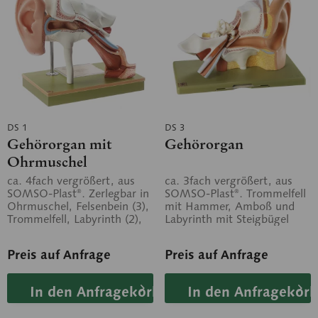
DS 1
DS 3
Gehörorgan mit
Gehörorgan
Ohrmuschel
ca. 4fach vergrößert, aus
ca. 3fach vergrößert, aus
SOMSO-Plast®. Zerlegbar in
SOMSO-Plast®. Trommelfell
Ohrmuschel, Felsenbein (3),
mit Hammer, Amboß und
Trommelfell, Labyrinth (2),
Labyrinth mit Steigbügel
Eustachische Röhre....
können herausgenommen
werden....
Preis auf Anfrage
Preis auf Anfrage
In den Anfragekorb
In den Anfragekorb