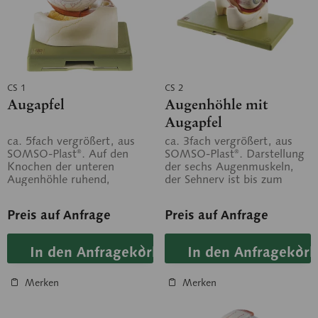
CS 1
CS 2
Augapfel
Augenhöhle mit
Augapfel
ca. 5fach vergrößert, aus
ca. 3fach vergrößert, aus
SOMSO-Plast®. Auf den
SOMSO-Plast®. Darstellung
Knochen der unteren
der sechs Augenmuskeln,
Augenhöhle ruhend,
der Sehnerv ist bis zum
horizontal geschnitten und
Durchtritt in die
in 7 Teile zerlegbar:...
Schädelbasis...
Preis auf Anfrage
Preis auf Anfrage
In den Anfragekorb
In den Anfragekorb
Merken
Merken