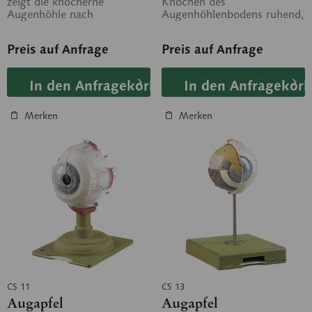
zeigt die knöcherne
Knochen des
Augenhöhle nach
Augenhöhlenbodens ruhend,
Entfernung des Processus
median geschnitten. Linse
orbitalis ossis frontalis...
und Glaskörper in der...
Preis auf Anfrage
Preis auf Anfrage
In den Anfragekorb
In den Anfragekorb
Merken
Merken
CS 11
CS 13
Augapfel
Augapfel