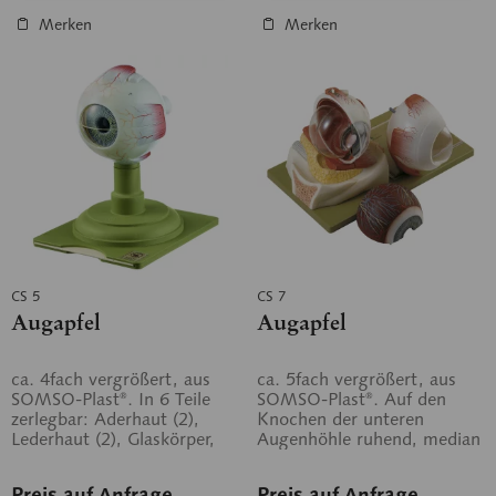
Merken
Merken
CS 5
CS 7
Augapfel
Augapfel
ca. 4fach vergrößert, aus
ca. 5fach vergrößert, aus
SOMSO-Plast®. In 6 Teile
SOMSO-Plast®. Auf den
zerlegbar: Aderhaut (2),
Knochen der unteren
Lederhaut (2), Glaskörper,
Augenhöhle ruhend, median
Linse. Auf grünem Sockel.
geschnitten, Linse in der
linken...
Preis auf Anfrage
Preis auf Anfrage