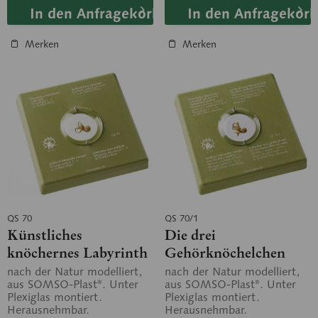
In den Anfragekorb
In den Anfragekorb
Merken
Merken
QS 70
QS 70/1
Künstliches
Die drei
knöchernes Labyrinth
Gehörknöchelchen
mit Künstlichem
nach der Natur modelliert,
nach der Natur modelliert,
aus SOMSO-Plast®. Unter
aus SOMSO-Plast®. Unter
Labyrinth
Plexiglas montiert.
Plexiglas montiert.
Herausnehmbar.
Herausnehmbar.