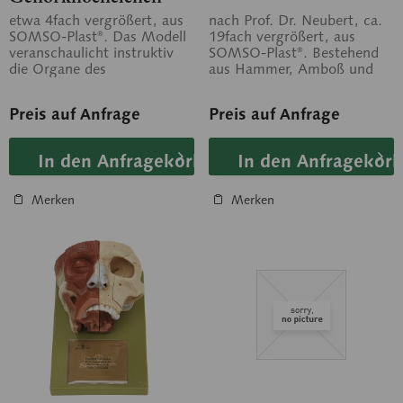
und Trommelfell
etwa 4fach vergrößert, aus
nach Prof. Dr. Neubert, ca.
SOMSO-Plast®. Das Modell
19fach vergrößert, aus
veranschaulicht instruktiv
SOMSO-Plast®. Bestehend
die Organe des
aus Hammer, Amboß und
Mittelohrraumes und des
Steigbügel. In 3 Teile
Innenohres. Das...
zerlegbar. Auf...
Preis auf Anfrage
Preis auf Anfrage
In den Anfragekorb
In den Anfragekorb
Merken
Merken