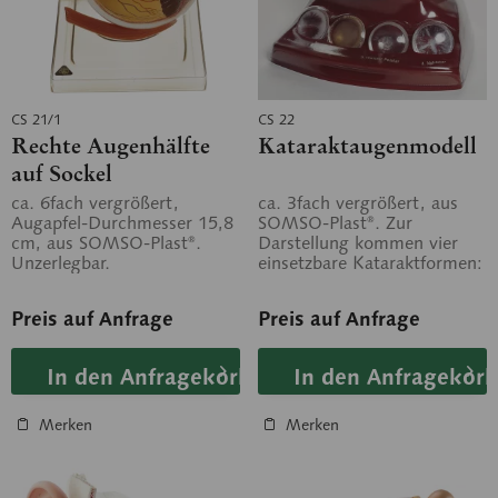
CS 21/1
CS 22
Rechte Augenhälfte
Kataraktaugenmodell
auf Sockel
ca. 6fach vergrößert,
ca. 3fach vergrößert, aus
Augapfel-Durchmesser 15,8
SOMSO-Plast®. Zur
cm, aus SOMSO-Plast®.
Darstellung kommen vier
Unzerlegbar.
einsetzbare Kataraktformen:
1. Rindenstar (Cataracta
corticalis), 2....
Preis auf Anfrage
Preis auf Anfrage
In den Anfragekorb
In den Anfragekorb
Merken
Merken