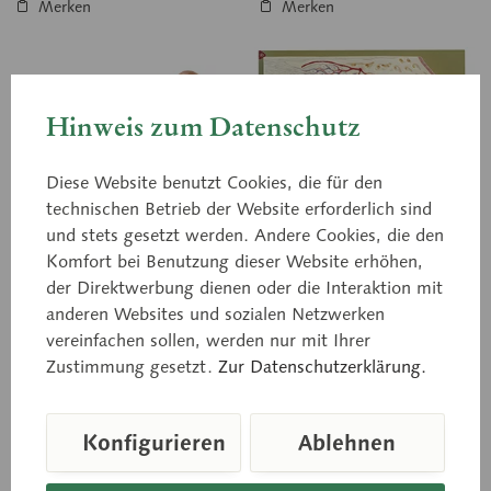
Merken
Merken
Hinweis zum Datenschutz
Diese Website benutzt Cookies, die für den
technischen Betrieb der Website erforderlich sind
und stets gesetzt werden. Andere Cookies, die den
Komfort bei Benutzung dieser Website erhöhen,
DS 5
DS 10
der Direktwerbung dienen oder die Interaktion mit
Gehörorgan
Schnitt durch die
anderen Websites und sozialen Netzwerken
mittlere Windung der
vereinfachen sollen, werden nur mit Ihrer
Schnecke
ca. 3fach vergrößert, aus
Vielfach vergrößert, aus
Zustimmung gesetzt.
Zur Datenschutzerklärung.
SOMSO-Plast®.
SOMSO-Plast®. Darstellung
Felsenbeindecke und obere
von Scala vestibuli, Scala
Wand des Gehörganges sind
tympani, Ductus cochlearis
abnehmbar, Labyrinth mit
mit Membrana tectoria
Konfigurieren
Ablehnen
Steigbügel zum...
und...
Preis auf Anfrage
Preis auf Anfrage