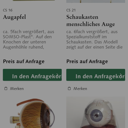
CS 16
CS 21
Augapfel
Schaukasten
menschliches Auge
ca. 5fach vergrößert, aus
ca. 6fach vergrößert, aus
SOMSO-Plast®. Auf den
Spezialkunststoff im
Knochen der unteren
Schaukasten. Das Modell
Augenhöhle ruhend,
zeigt auf der einen Seite die
horizontal geschnitten und
Augenhöhle im
in 8 Teile zerlegbar:...
Sagittalschnitt....
Preis auf Anfrage
Preis auf Anfrage
In den Anfragekorb
In den Anfragekorb
Merken
Merken