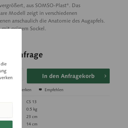
 vergrößert, aus SOMSO-Plast®. Das
are Modell zeigt in verschiedenen
enen anschaulich die Anatomie des Augapfels.
v mit grünem Sockel.
 auf Anfrage
 auf Anfrage
 die
ung
In den Anfragekorb
werken
hen
Merken
Empfehlen
mer:
CS 13
 kg):
0.5 kg
23 cm
14 cm