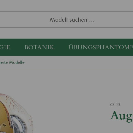
GIE
BOTANIK
ÜBUNGSPHANTOM
ßerte Modelle
CS 13
Aug