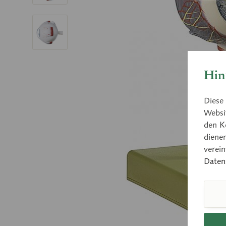
Hin
Diese 
Websit
den K
diene
verei
Daten