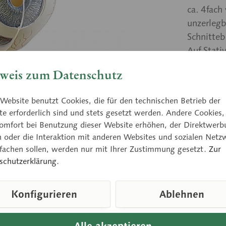
ca. 4fach
unzerlegb
Schnitteb
Auf Stati
weis zum Datenschutz
Preis
Website benutzt Cookies, die für den technischen Betrieb der
Lieferzeit
e erforderlich sind und stets gesetzt werden. Andere Cookies,
omfort bei Benutzung dieser Website erhöhen, der Direktwerb
n oder die Interaktion mit anderen Websites und sozialen Netz
nfachen sollen, werden nur mit Ihrer Zustimmung gesetzt.
Zur
Vergleic
schutzerklärung.
Artikelnum
Konfigurieren
Ablehnen
Gewicht (in
Höhe:
Breite:
Alle akzeptieren