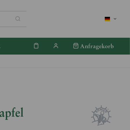
deutsch
E
Anfragekorb
apfel