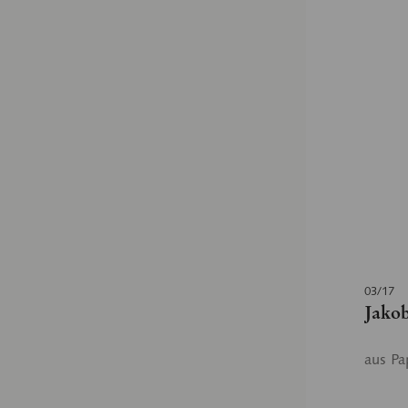
03/17
Jakob
aus Pa