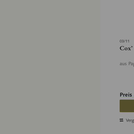
03/11
Cox’
aus Pa
Preis
Verg