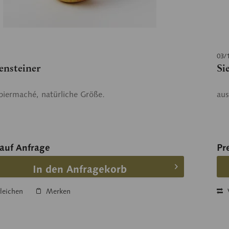
03/
ensteiner
Si
piermaché, natürliche Größe.
aus
 auf Anfrage
Pr
In den Anfragekorb
leichen
Merken
V