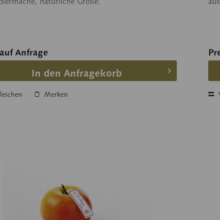
piermaché, natürliche Größe.
aus
 auf Anfrage
Pr
In den Anfragekorb
leichen
Merken
V