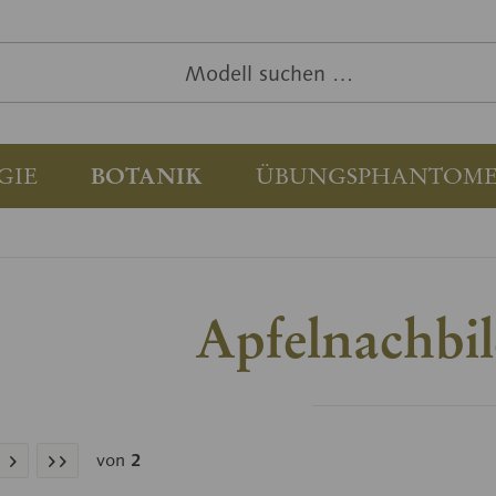
GIE
BOTANIK
ÜBUNGSPHANTOM
Apfelnachbi
von
2