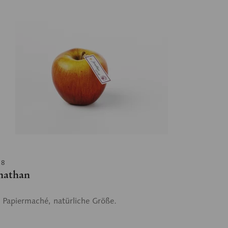
18
nathan
 Papiermaché, natürliche Größe.