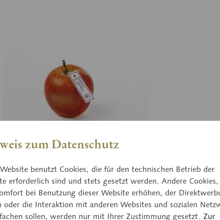
weis zum Datenschutz
Website benutzt Cookies, die für den technischen Betrieb der
03/
e erforderlich sind und stets gesetzt werden. Andere Cookies,
imrat Dr. Oldenburg
Go
omfort bei Benutzung dieser Website erhöhen, der Direktwerb
n oder die Interaktion mit anderen Websites und sozialen Netz
piermaché, natürliche Größe.
aus
nfachen sollen, werden nur mit Ihrer Zustimmung gesetzt.
Zur