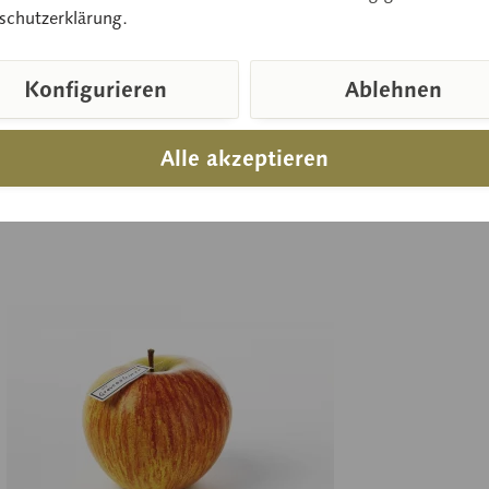
schutzerklärung.
 auf Anfrage
Pr
Konfigurieren
Ablehnen
In den Anfragekorb
Alle akzeptieren
leichen
Merken
V