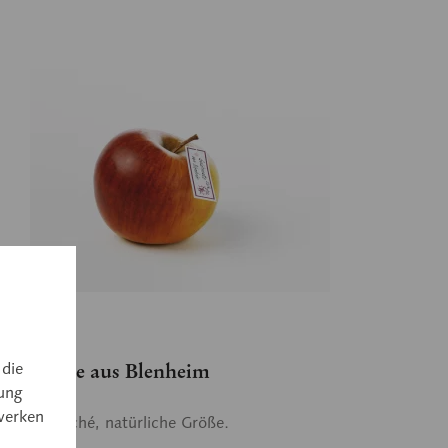
14
 die
ldrenette aus Blenheim
ung
werken
 Papiermaché, natürliche Größe.