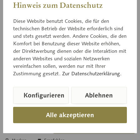
Hinweis zum Datenschutz
Diese Website benutzt Cookies, die für den
technischen Betrieb der Website erforderlich sind
und stets gesetzt werden. Andere Cookies, die den
03/106
Komfort bei Benutzung dieser Website erhöhen,
Graue Französische Renette
der Direktwerbung dienen oder die Interaktion mit
anderen Websites und sozialen Netzwerken
vereinfachen sollen, werden nur mit Ihrer
Zustimmung gesetzt.
Zur Datenschutzerklärung.
aus Papiermaché, natürliche Größe.
Konfigurieren
Ablehnen
Preis auf Anfrage
Lieferzeit auf Anfrage
Alle akzeptieren
In den Anfragekorb