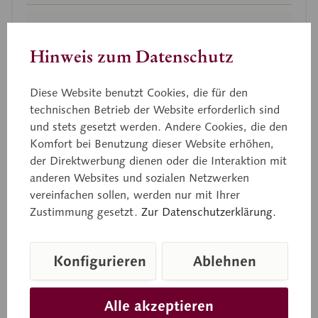
Hinweis zum Datenschutz
Diese Website benutzt Cookies, die für den
technischen Betrieb der Website erforderlich sind
und stets gesetzt werden. Andere Cookies, die den
Komfort bei Benutzung dieser Website erhöhen,
der Direktwerbung dienen oder die Interaktion mit
anderen Websites und sozialen Netzwerken
Die
Lieferadresse
weicht von der Rechnungsadresse ab.
vereinfachen sollen, werden nur mit Ihrer
* hierbei handelt es sich um ein Pflichtfeld
Zustimmung gesetzt.
Zur Datenschutzerklärung.
Konfigurieren
Ablehnen
Datenschutz
Alle akzeptieren
Ich habe die
Datenschutzbestimmungen
zur Kenntnis