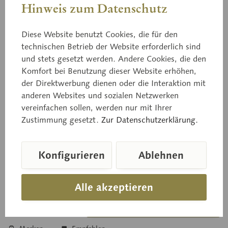
Hinweis zum Datenschutz
Diese Website benutzt Cookies, die für den
technischen Betrieb der Website erforderlich sind
und stets gesetzt werden. Andere Cookies, die den
03/101
Komfort bei Benutzung dieser Website erhöhen,
Luxemburger Renette
der Direktwerbung dienen oder die Interaktion mit
anderen Websites und sozialen Netzwerken
vereinfachen sollen, werden nur mit Ihrer
Zustimmung gesetzt.
Zur Datenschutzerklärung.
aus Papiermaché, natürliche Größe.
Konfigurieren
Ablehnen
Preis auf Anfrage
Lieferzeit auf Anfrage
Alle akzeptieren
In den Anfragekorb