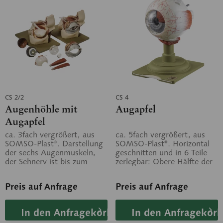
CS 2/2
CS 4
Augenhöhle mit
Augapfel
Augapfel
ca. 3fach vergrößert, aus
ca. 5fach vergrößert, aus
SOMSO-Plast®. Darstellung
SOMSO-Plast®. Horizontal
der sechs Augenmuskeln,
geschnitten und in 6 Teile
der Sehnerv ist bis zum
zerlegbar: Obere Hälfte der
Durchtritt in die
Lederhaut, Aderhaut mit
Schädelbasis...
Retina...
Preis auf Anfrage
Preis auf Anfrage
In den Anfragekorb
In den Anfragekorb