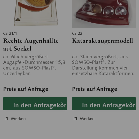
CS 21/1
CS 22
Rechte Augenhälfte
Kataraktaugenmodell
auf Sockel
ca. 6fach vergrößert,
ca. 3fach vergrößert, aus
Augapfel-Durchmesser 15,8
SOMSO-Plast®. Zur
cm, aus SOMSO-Plast®.
Darstellung kommen vier
Unzerlegbar.
einsetzbare Kataraktformen:
1. Rindenstar (Cataracta
corticalis), 2....
Preis auf Anfrage
Preis auf Anfrage
In den Anfragekorb
In den Anfragekorb
Merken
Merken