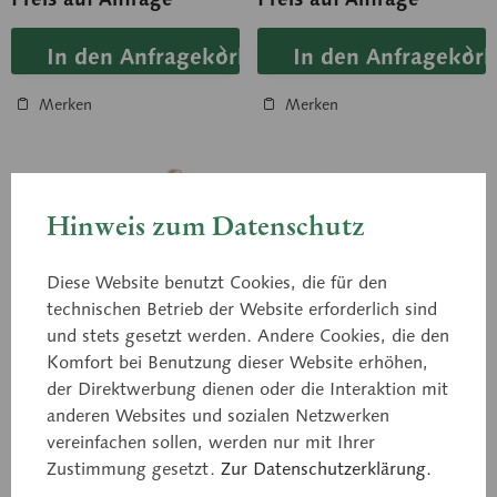
In den Anfragekorb
In den Anfragekorb
Merken
Merken
Hinweis zum Datenschutz
Diese Website benutzt Cookies, die für den
technischen Betrieb der Website erforderlich sind
und stets gesetzt werden. Andere Cookies, die den
Komfort bei Benutzung dieser Website erhöhen,
CS 8/1
CS 10
der Direktwerbung dienen oder die Interaktion mit
Topographie der
Augapfel
anderen Websites und sozialen Netzwerken
Augenhöhle
vereinfachen sollen, werden nur mit Ihrer
ca. 5fach vergrößert, aus
ca. 5fach vergrößert, aus
Zustimmung gesetzt.
Zur Datenschutzerklärung.
SOMSO-Plast®. Das Modell
SOMSO-Plast®. Auf den