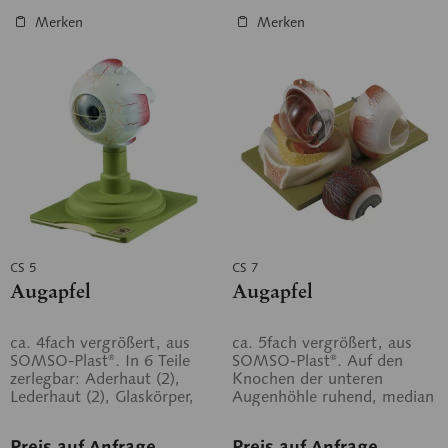
Merken
Merken
CS 5
CS 7
Augapfel
Augapfel
ca. 4fach vergrößert, aus
ca. 5fach vergrößert, aus
SOMSO-Plast®. In 6 Teile
SOMSO-Plast®. Auf den
zerlegbar: Aderhaut (2),
Knochen der unteren
Lederhaut (2), Glaskörper,
Augenhöhle ruhend, median
Linse. Auf grünem Sockel.
geschnitten, Linse in der
linken...
Preis auf Anfrage
Preis auf Anfrage