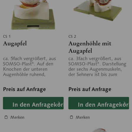
CS 1
CS 2
Augapfel
Augenhöhle mit
Augapfel
ca. 5fach vergrößert, aus
ca. 3fach vergrößert, aus
SOMSO-Plast®. Auf den
SOMSO-Plast®. Darstellung
Knochen der unteren
der sechs Augenmuskeln,
Augenhöhle ruhend,
der Sehnerv ist bis zum
horizontal geschnitten und
Durchtritt in die
in 7 Teile zerlegbar:...
Schädelbasis...
Preis auf Anfrage
Preis auf Anfrage
In den Anfragekorb
In den Anfragekorb
Merken
Merken