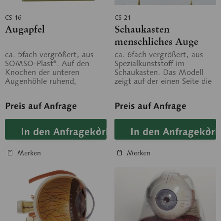
CS 16
CS 21
Augapfel
Schaukasten
menschliches Auge
ca. 5fach vergrößert, aus
ca. 6fach vergrößert, aus
SOMSO-Plast®. Auf den
Spezialkunststoff im
Knochen der unteren
Schaukasten. Das Modell
Augenhöhle ruhend,
zeigt auf der einen Seite die
horizontal geschnitten und
Augenhöhle im
in 8 Teile zerlegbar:...
Sagittalschnitt....
Preis auf Anfrage
Preis auf Anfrage
In den Anfragekorb
In den Anfragekorb
Merken
Merken