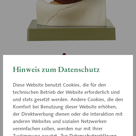
Hinweis zum Datenschutz
CS 16
Augapfel
Diese Website benutzt Cookies, die für den
technischen Betrieb der Website erforderlich sind
und stets gesetzt werden. Andere Cookies, die den
ca. 5fach vergrößert, aus SOMSO-Plast®. Auf den
Komfort bei Benutzung dieser Website erhöhen,
Knochen der unteren Augenhöhle ruhend,
der Direktwerbung dienen oder die Interaktion mit
horizontal geschnitten und in 8 Teile zerlegbar:
anderen Websites und sozialen Netzwerken
vereinfachen sollen, werden nur mit Ihrer
Lederhaut (2), Aderhaut und Netzhaut (2),
Zustimmung gesetzt.
Zur Datenschutzerklärung.