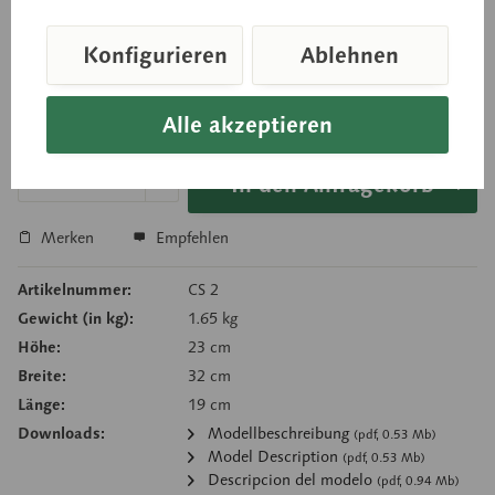
Augenhöhle mit grünem Sockel.
Konfigurieren
Ablehnen
Preis auf Anfrage
Alle akzeptieren
Sofort versandfertig, Lieferzeit ca. 1-3 Werktage
In den Anfragekorb
Merken
Empfehlen
Artikelnummer:
CS 2
Gewicht (in kg):
1.65 kg
Höhe:
23 cm
Breite:
32 cm
Länge:
19 cm
Downloads:
Modellbeschreibung
(pdf, 0.53 Mb)
Model Description
(pdf, 0.53 Mb)
Descripcion del modelo
(pdf, 0.94 Mb)