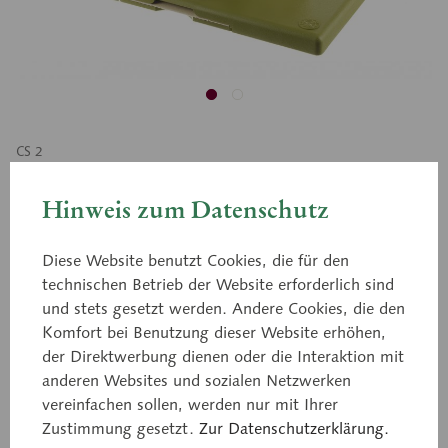
CS 2
Augenhöhle mit Augapfel
Hinweis zum Datenschutz
ca. 3fach vergrößert, aus SOMSO-Plast®.
Diese Website benutzt Cookies, die für den
technischen Betrieb der Website erforderlich sind
Darstellung der sechs Augenmuskeln, der Sehnerv
und stets gesetzt werden. Andere Cookies, die den
ist bis zum Durchtritt in die Schädelbasis gezeigt,
Komfort bei Benutzung dieser Website erhöhen,
Augapfel horizontal geschnitten. In 8 Teile
der Direktwerbung dienen oder die Interaktion mit
zerlegbar: Oberer gerader und äußerer gerader
anderen Websites und sozialen Netzwerken
Augenmuskel, obere Hälfte der Lederhaut,
vereinfachen sollen, werden nur mit Ihrer
Aderhaut mit Retina (2), Glaskörper, Linse,
Zustimmung gesetzt.
Zur Datenschutzerklärung.