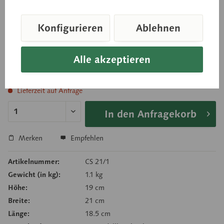
ca. 6fach vergrößert, Augapfel-Durchmesser 15,8
Konfigurieren
Ablehnen
cm, aus SOMSO-Plast®. Unzerlegbar.
Alle akzeptieren
Preis auf Anfrage
Lieferzeit auf Anfrage
In den Anfragekorb
Merken
Empfehlen
Artikelnummer:
CS 21/1
Gewicht (in kg):
1.1 kg
Höhe:
19 cm
Breite:
21 cm
Länge:
18.5 cm