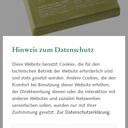
Hinweis zum Datenschutz
QS 70/1
Die drei Gehörknöchelchen
Diese Website benutzt Cookies, die für den
technischen Betrieb der Website erforderlich sind
mit Künstlichem Labyrinth
und stets gesetzt werden. Andere Cookies, die den
Komfort bei Benutzung dieser Website erhöhen,
der Direktwerbung dienen oder die Interaktion mit
anderen Websites und sozialen Netzwerken
nach der Natur modelliert, aus SOMSO-Plast®.
vereinfachen sollen, werden nur mit Ihrer
Unter Plexiglas montiert. Herausnehmbar.
Zustimmung gesetzt.
Zur Datenschutzerklärung.