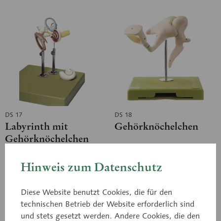
DS 17
DS 18
Labyrinth mit
Gehörknöchelchen
Gehörknöchelchen
und Trommelfell
etwa 4fach vergrößert, aus
nach Prof. Dr. Neubert, ca.
SOMSO-Plast®. Das Modell
19fach vergrößert, aus
Hinweis zum Datenschutz
veranschaulicht instruktiv
SOMSO-Plast®. Bestehend
die Organe des
aus Hammer, Amboß und
Mittelohrraumes und des
Steigbügel. In 3 Teile
Diese Website benutzt Cookies, die für den
Innenohres. Das...
zerlegbar. Auf...
Preis auf Anfrage
Preis auf Anfrage
technischen Betrieb der Website erforderlich sind
und stets gesetzt werden. Andere Cookies, die den