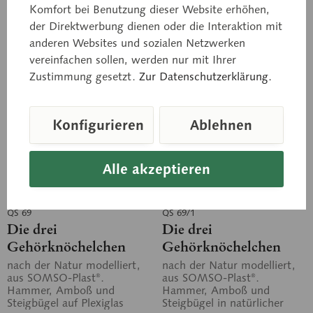
Komfort bei Benutzung dieser Website erhöhen,
In den Anfragekorb
In den Anfragekorb
der Direktwerbung dienen oder die Interaktion mit
Merken
Merken
anderen Websites und sozialen Netzwerken
vereinfachen sollen, werden nur mit Ihrer
Zustimmung gesetzt.
Zur Datenschutzerklärung.
Konfigurieren
Ablehnen
Alle akzeptieren
QS 69
QS 69/1
Die drei
Die drei
Gehörknöchelchen
Gehörknöchelchen
nach der Natur modelliert,
nach der Natur modelliert,
aus SOMSO-Plast®.
aus SOMSO-Plast®.
Hammer, Amboß und
Hammer, Amboß und
Steigbügel auf Plexiglas
Steigbügel in natürlicher