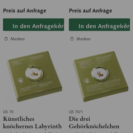
montiert, herausnehmbar.
Lage zueinander. Unter
Plexiglas montiert....
Preis auf Anfrage
Preis auf Anfrage
In den Anfragekorb
In den Anfragekorb
Merken
Merken
QS 70
QS 70/1
Künstliches
Die drei
knöchernes Labyrinth
Gehörknöchelchen