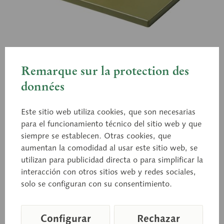
JS 6
Pared estomacal
Remarque sur la protection des
données
aumento múltiple, de SOMSO-PLAST®. La
Este sitio web utiliza cookies, que son necesarias
estructura y la disposición de capas se muestran en
para el funcionamiento técnico del sitio web y que
siempre se establecen. Otras cookies, que
sección transversal y longitudinal. No desmontable.
aumentan la comodidad al usar este sitio web, se
Sobre placa base verde.
utilizan para publicidad directa o para simplificar la
interacción con otros sitios web y redes sociales,
solo se configuran con su consentimiento.
Precio a consultar
Tiempo de entrega a petición
Configurar
Rechazar