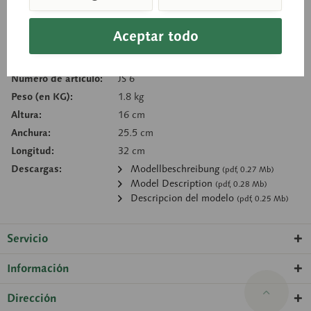
Cesta de consulta
Aceptar todo
Recordar
Recomendar
Número de artículo:
JS 6
Peso (en KG):
1.8 kg
Altura:
16 cm
Anchura:
25.5 cm
Longitud:
32 cm
Descargas:
Modellbeschreibung
(pdf, 0.27 Mb)
Model Description
(pdf, 0.28 Mb)
Descripcion del modelo
(pdf, 0.25 Mb)
Servicio
Información
Dirección