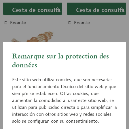
Cesta de consulta
Cesta de consulta
Recordar
Recordar
Remarque sur la protection des
données
Este sitio web utiliza cookies, que son necesarias
para el funcionamiento técnico del sitio web y que
siempre se establecen. Otras cookies, que
NS 54
NS 54/1
Modelo funcional de
Modelo funcional del
aumentan la comodidad al usar este sitio web, se
las articulaciones del
tarso
utilizan para publicidad directa o para simplificar la
pie
interacción con otros sitios web y redes sociales,
A tamaño natural, de
A tamaño natural, de
SOMSO-PLAST®. No
SOMSO-PLAST®. El modelo
solo se configuran con su consentimiento.
desmontable. Sobre soporte
fue desarrollado en