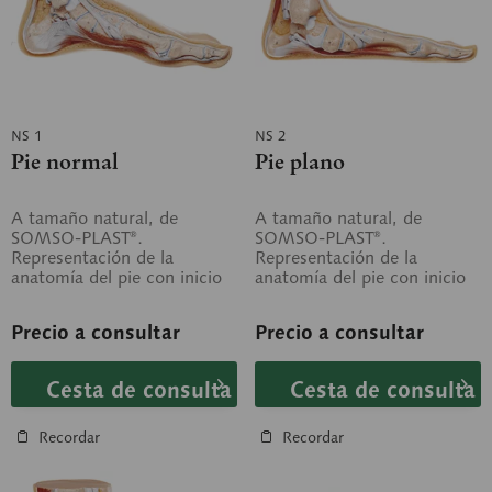
NS 1
NS 2
Pie normal
Pie plano
A tamaño natural, de
A tamaño natural, de
SOMSO-PLAST®.
SOMSO-PLAST®.
Representación de la
Representación de la
anatomía del pie con inicio
anatomía del pie con inicio
de la pierna. No
de la pierna. No
desmontable. Longitud del
desmontable.
Precio a consultar
Precio a consultar
pie...
Cesta de consulta
Cesta de consulta
Recordar
Recordar