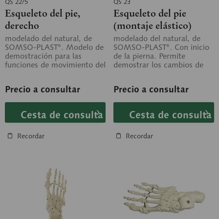
QS 22/5
QS 23
Esqueleto del pie,
Esqueleto del pie
derecho
(montaje elástico)
(articulaciones
modelado del natural, de
modelado del natural, de
SOMSO-PLAST®. Modelo de
SOMSO-PLAST®. Con inicio
móviles)
demostración para las
de la pierna. Permite
funciones de movimiento del
demostrar los cambios de
pie. Representación de las...
posición de los huesos del
pie en caso...
Precio a consultar
Precio a consultar
Cesta de consulta
Cesta de consulta
Recordar
Recordar