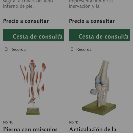
sagital a través del lado
Representación de la
interno de pie.
inervación y la
Representación de los
vascularización. La
músculos superficiales en
musculatura de la planta del
Precio a consultar
Precio a consultar
la...
pie se puede...
Cesta de consulta
Cesta de consulta
Recordar
Recordar
NS 10
NS 19
Pierna con músculos
Articulación de la