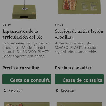
NS 37
NS 43
Ligamentos de la
Sección de articulación
articulación del pie
«rodilla»
con articulación
para exponer los ligamentos
A tamaño natural, de
profundos. Modelado del
SOMSO-PLAST®. Sección
talonavicular abierta
natural. De SOMSO-PLAST®.
sagital. No desmontable.
Sobre soporte con peana
verde. Desmontable en dos
piezas.
Precio a consultar
Precio a consultar
Cesta de consulta
Cesta de consulta
Recordar
Recordar