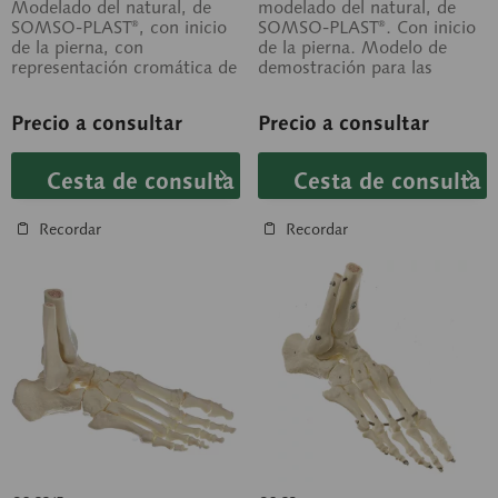
(articulaciones móviles
Modelado del natural, de
modelado del natural, de
SOMSO-PLAST®, con inicio
SOMSO-PLAST®. Con inicio
+ color)
de la pierna, con
de la pierna. Modelo de
representación cromática de
demostración para las
los huesos
funciones de movimiento del
metatarsofalángicos
pie. Los...
Precio a consultar
Precio a consultar
mediales y...
Cesta de consulta
Cesta de consulta
Recordar
Recordar