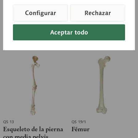
con peana verde (extraíble).
colaboración con el Dr. med.
Urs Schneider. El modelo
Configurar
Rechazar
permite apreciar...
Precio a consultar
Precio a consultar
Aceptar todo
Cesta de consulta
Cesta de consulta
Recordar
Recordar
QS 13
QS 19/1
Esqueleto de la pierna
Fémur
con media pelvis