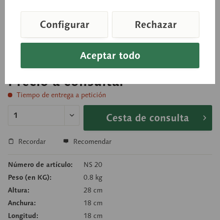
A tamaño natural, de SOMSO-PLAST®. No
Configurar
Rechazar
desmontable. Sobre peana verde
Aceptar todo
Precio a consultar
Tiempo de entrega a petición
Cesta de consulta
Recordar
Recomendar
Número de artículo:
NS 20
Peso (en KG):
0.8 kg
Altura:
28 cm
Anchura:
18 cm
Longitud:
18 cm