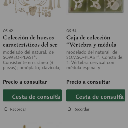
QS 42
QS 54
Colección de huesos
Caja de colección
característicos del ser
“Vértebra y médula
humano
espinal”
modelado del natural, de
modelado del natural, de
SOMSO-PLAST®.
SOMSO-PLAST®. Consta de:
Consistente en cráneo (3
1. Vértebra cervical con
piezas); omóplato; clavícula;
médula espinal y
un hueso del brazo y otro
ramificaciones nerviosas, 2.
del antebrazo;...
Vértebra...
Precio a consultar
Precio a consultar
Cesta de consulta
Cesta de consulta
Recordar
Recordar