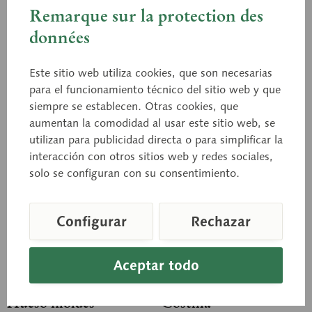
Montado de forma giratoria.
vértebras atlas, axis,
Remarque sur la protection des
cervical, torácica y lumbar,
suspendidas sueltas de un
données
hilo de nailon.
Precio a consultar
Precio a consultar
Este sitio web utiliza cookies, que son necesarias
Cesta de consulta
Cesta de consulta
para el funcionamiento técnico del sitio web y que
siempre se establecen. Otras cookies, que
Recordar
Recordar
aumentan la comodidad al usar este sitio web, se
utilizan para publicidad directa o para simplificar la
interacción con otros sitios web y redes sociales,
solo se configuran con su consentimiento.
Configurar
Rechazar
Aceptar todo
QS 17/3
QS 17/22
Hueso hioides
Costilla