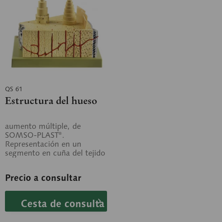
QS 61
Estructura del hueso
aumento múltiple, de
SOMSO-PLAST®.
Representación en un
segmento en cuña del tejido
compacto de un hueso
largo. No desmontable.
Precio a consultar
Sobre...
Cesta de consulta