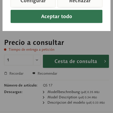
Configurar
Rechazar
Vértebra cervical, torácica o lumbar a elección, p.
ej. QS 17/C1 1.ª vértebra cervical. Modelado del
Aceptar todo
natural, de SOMSO-PLAST®.
Precio a consultar
Tiempo de entrega a petición
Cesta de consulta
Recordar
Recomendar
Número de artículo:
QS 17
Descargas:
Modellbeschreibung
(pdf, 0.35 Mb)
Model Description
(pdf, 0.34 Mb)
Descripcion del modelo
(pdf, 0.33 Mb)