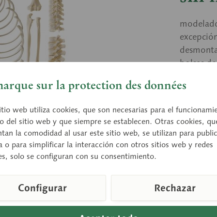
modelado
excepció
desmontab
bolsas de
arque sur la protection des données
Preci
itio web utiliza cookies, que son necesarias para el funcionami
o del sitio web y que siempre se establecen. Otras cookies, qu
Tiempo de
an la comodidad al usar este sitio web, se utilizan para publi
a o para simplificar la interacción con otros sitios web y redes
es, solo se configuran con su consentimiento.
Compara
Configurar
Rechazar
Número de a
Peso (en KG
Altura: