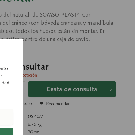
 del natural, de SOMSO-PLAST®. Con
n del cráneo (con bóveda craneana y mandíbula
les), todos los huesos están sin montar. En
 plástico dentro de una caja de envío.
o a consultar
ento
e
 entrega a petición
cidad
Cesta de consulta
r
Recordar
Recomendar
rtículo:
QS 40/2
):
8.75 kg
26 cm