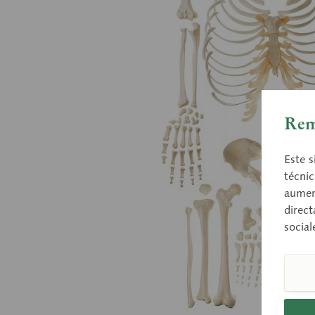
Rem
Este s
técnic
aument
direct
social