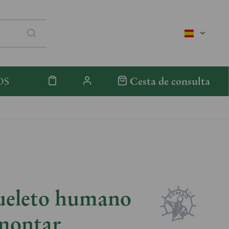
spanisch
OS
Cesta de consulta
ueleto humano
 montar