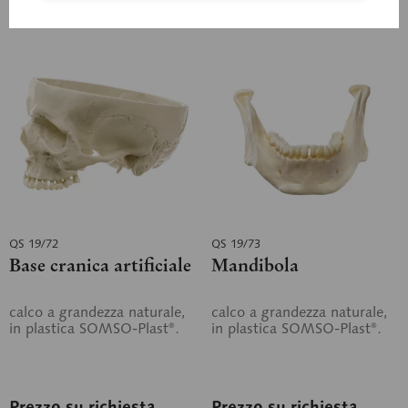
Ricorda
Ricorda
QS 19/72
QS 19/73
Base cranica artificiale
Mandibola
calco a grandezza naturale,
calco a grandezza naturale,
in plastica SOMSO-Plast®.
in plastica SOMSO-Plast®.
Prezzo su richiesta
Prezzo su richiesta