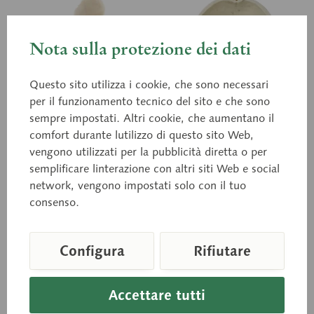
Nota sulla protezione dei dati
Questo sito utilizza i cookie, che sono necessari
per il funzionamento tecnico del sito e che sono
sempre impostati. Altri cookie, che aumentano il
comfort durante lutilizzo di questo sito Web,
QS 8/54
QS 19/71
Osso temporale
vengono utilizzati per la pubblicità diretta o per
Calvarium
semplificare linterazione con altri siti Web e social
artificiale
network, vengono impostati solo con il tuo
Calco a grandezza naturale,
calco a grandezza naturale,
in plastica SOMSO-Plast®.
consenso.
in plastica SOMSO-Plast®.
Nella cavita timpanica
aperta sono rappresentati il
timpano, la catena
Configura
Rifiutare
ossiculare,...
Prezzo su richiesta
Prezzo su richiesta
Accettare tutti
Carello della richiesta
Carello della richie