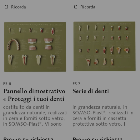
Ricorda
Ricorda
ES 6
ES 7
Pannello dimostrativo
Serie di denti
« Proteggi i tuoi denti
»
costituito da denti in
in grandezza naturale, in
grandezza naturale, realizzati
SOMSO-Plast®, realizzati in
in cera e forniti sotto vetro,
cera e forniti in cassetta
in SOMSO-Plast®. Vi sono
protettiva sotto vetro. I
riprodotti denti sani e...
modelli riproducono le...
Prezzo su richiesta
Prezzo su richiesta