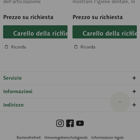
dell'articolazione
mostrare l'igiene dentale, in
temporomandibolare.
plastica SOMSO-Plast®.
Scomponibile in un totale di
Senza...
Prezzo su richiesta
Prezzo su richiesta
14...
Carello della richiesta
Carello della richie
Ricorda
Ricorda
Servizio
Informazioni
Indirizzo
Barrierefreiheit
Hinweisgeberschutzgesetz
Informazione legale