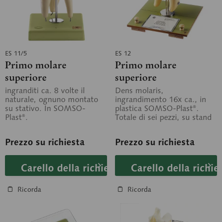
ES 11/5
ES 12
Primo molare
Primo molare
superiore
superiore
ingranditi ca. 8 volte il
Dens molaris,
naturale, ognuno montato
ingrandimento 16x ca., in
su stativo. In SOMSO-
plastica SOMSO-Plast®.
Plast®.
Totale di sei pezzi, su stand
con base.
Prezzo su richiesta
Prezzo su richiesta
Carello della richiesta
Carello della richie
Ricorda
Ricorda