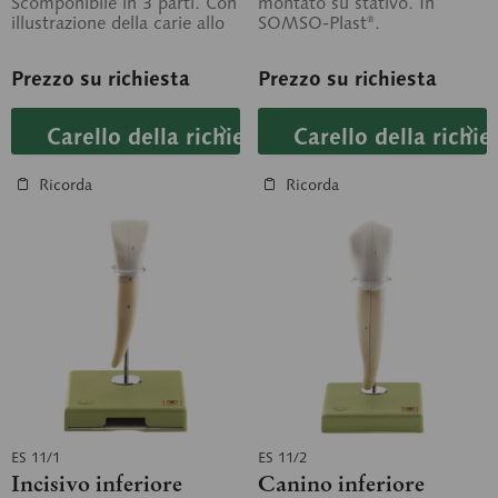
Scomponibile in 3 parti. Con
montato su stativo. In
illustrazione della carie allo
SOMSO-Plast®.
stato iniziale e nel suo...
Prezzo su richiesta
Prezzo su richiesta
Carello della richiesta
Carello della richie
Ricorda
Ricorda
ES 11/1
ES 11/2
Incisivo inferiore
Canino inferiore