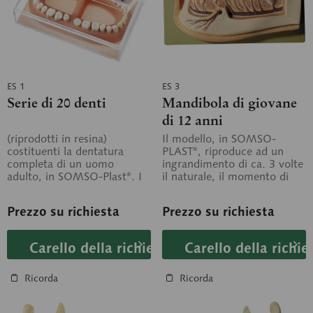
ES 1
ES 3
Serie di 20 denti
Mandibola di giovane
di 12 anni
(riprodotti in resina)
Il modello, in SOMSO-
costituenti la dentatura
PLAST®, riproduce ad un
completa di un uomo
ingrandimento di ca. 3 volte
adulto, in SOMSO-Plast®. I
il naturale, il momento di
singoli denti, fedelissima
sostituzione della
riproduzione...
dentizione...
Prezzo su richiesta
Prezzo su richiesta
Carello della richiesta
Carello della richie
Ricorda
Ricorda