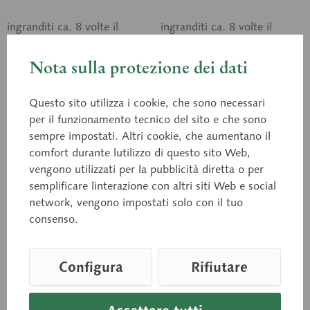
ingranditi ca. 8 volte il
ingranditi ca. 8 volte il
naturale, ognuno montato
naturale, ognuno montato
su stativo. In SOMSO-
su stativo. In SOMSO-
Plast®.
Nota sulla protezione dei dati
Plast®.
Prezzo su richiesta
Prezzo su richiesta
Questo sito utilizza i cookie, che sono necessari
per il funzionamento tecnico del sito e che sono
Carello della richiesta
Carello della richie
sempre impostati. Altri cookie, che aumentano il
comfort durante lutilizzo di questo sito Web,
Ricorda
Ricorda
vengono utilizzati per la pubblicità diretta o per
semplificare linterazione con altri siti Web e social
network, vengono impostati solo con il tuo
consenso.
Configura
Rifiutare