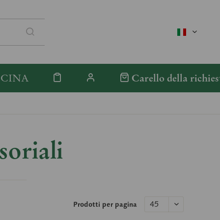
italienisc
ICINA
Carello della richies
oriali
Prodotti per pagina