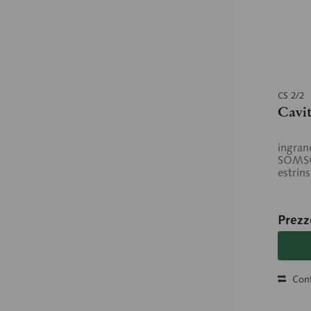
CS 2/2
Cavit
ingrand
SOMSO-
estrins
Prezz
Conf