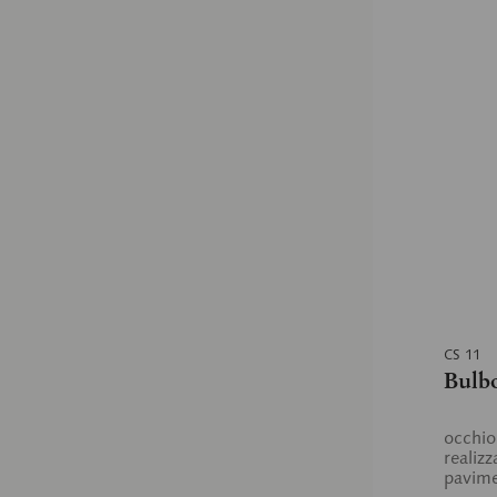
CS 11
Bulbo
occhio
realiz
pavime