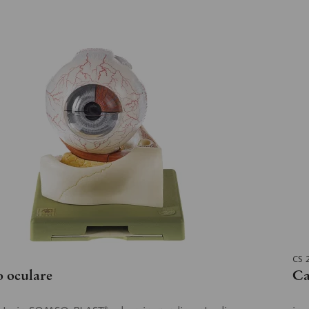
CS 
 oculare
Ca