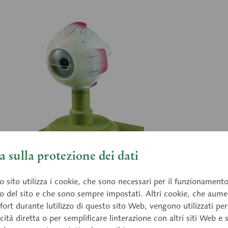
 sulla protezione dei dati
CS 
 sito utilizza i cookie, che sono necessari per il funzionament
o oculare
Bu
o del sito e che sono sempre impostati. Altri cookie, che aum
fort durante lutilizzo di questo sito Web, vengono utilizzati per
dito circa 4 volte, in plastica SOMSO-Plast®,
occ
cità diretta o per semplificare linterazione con altri siti Web e 
nibile in 6 parti: coroide (2), corium (2), corpo
rea