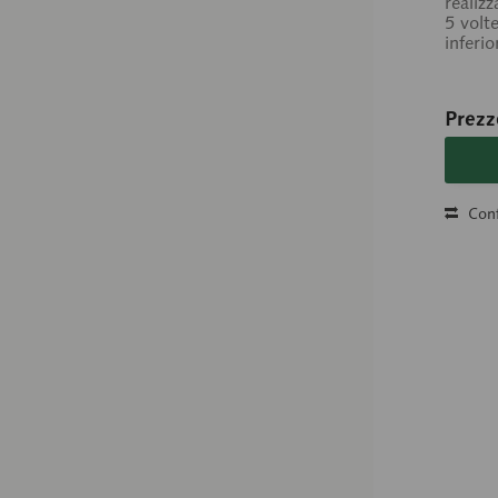
realiz
5 volte
inferio
Prezz
Conf