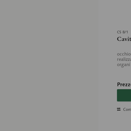
CS 8/1
Cavit
occhio
realiz
organi 
Prezz
Conf