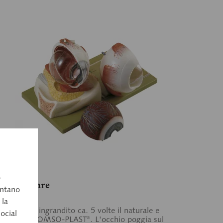
7
o
lbo oculare
entano
 la
hio destro ingrandito ca. 5 volte il naturale e
social
lizzato in SOMSO-PLAST®. L'occhio poggia sul