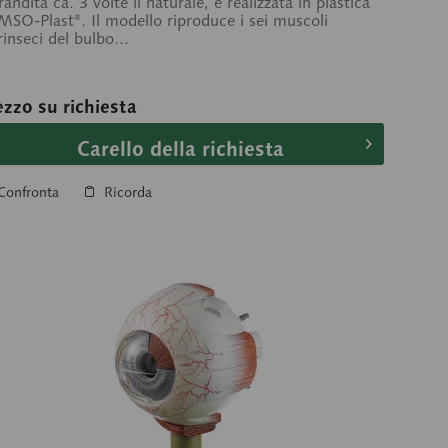
randita ca. 3 volte il naturale, e realizzata in plastica
SO-Plast®. Il modello riproduce i sei muscoli
rinseci del bulbo...
ezzo su richiesta
Carello della richiesta
Confronta
Ricorda