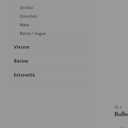
Occhio
Orecchio
Naso
Bocca / lingua
Viscere
Bacino
Estremità
CS 1
Bulbo