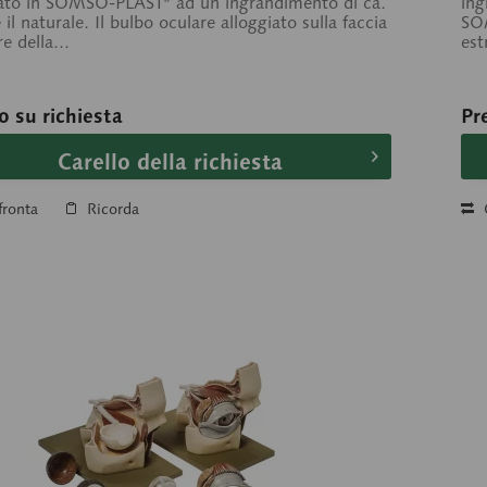
zato in SOMSO-PLAST® ad un ingrandimento di ca.
ing
 il naturale. Il bulbo oculare alloggiato sulla faccia
SOM
re della...
est
o su richiesta
Pr
Carello della richiesta
ronta
Ricorda