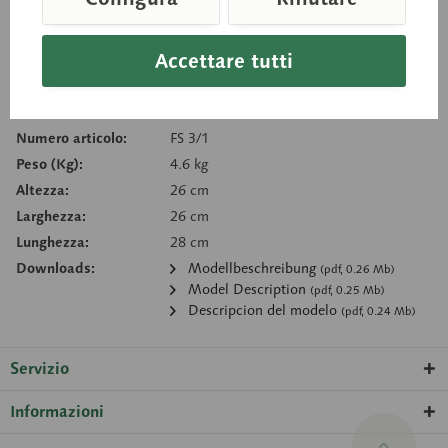
Carello della richiesta
Accettare tutti
Ricorda
Consiglia
Numero articolo:
FS 3/1
Peso (Kg):
4.6 kg
Altezza:
26 cm
Larghezza:
26 cm
Lunghezza:
28 cm
Downloads:
Modellbeschreibung
(pdf, 0.26 Mb)
Model Description
(pdf, 0.25 Mb)
Descripcion del modelo
(pdf, 0.24 Mb)
Servizio
Informazioni