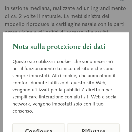
in sezione mediana, realizzate ad un ingrandimento
di ca. 2 volte il naturale. La metà sinistra del
modello riproduce la cartilagine nasale con le parti
ossee vicine e gli orifizi di accesso alle cavità
paranasali; nella metà destra sono invece
Nota sulla protezione dei dati
chiaramente visibili i muscoli mimici e la muccosa
nasale e nasofaringea. Il modello è scomponibile in
Questo sito utilizza i cookie, che sono necessari
8 parti come da seguente dettaglio: Due metà del
per il funzionamento tecnico del sito e che sono
capo (su base verde. di appoggio), Setto nasale,
sempre impostati. Altri cookie, che aumentano il
Cornetti nasali (lato destro e lato sinistro), Osso
comfort durante lutilizzo di questo sito Web,
zigomatico. Le ossa della base cranica sono state
vengono utilizzati per la pubblicità diretta o per
colorate secondo.
semplificare linterazione con altri siti Web e social
network, vengono impostati solo con il tuo
consenso.
Prezzo su richiesta
Configura
Rifiutare
Tempi di consegna su richiesta