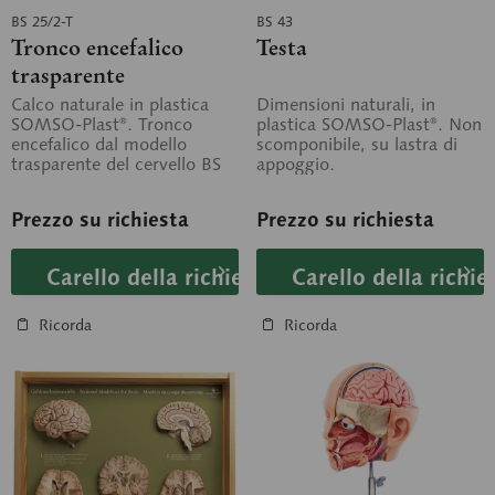
BS 25/2-T
BS 43
Tronco encefalico
Testa
trasparente
Calco naturale in plastica
Dimensioni naturali, in
SOMSO-Plast®. Tronco
plastica SOMSO-Plast®. Non
encefalico dal modello
scomponibile, su lastra di
trasparente del cervello BS
appoggio.
25/T. Scomponibile in un
totale di 12...
Prezzo su richiesta
Prezzo su richiesta
Carello della richiesta
Carello della richie
Ricorda
Ricorda