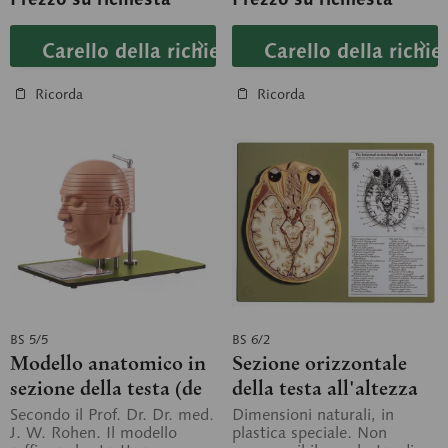
Carello della richiesta
Carello della richie
Ricorda
Ricorda
BS 5/5
BS 6/2
Modello anatomico in
Sezione orizzontale
sezione della testa (de
della testa all'altezza
TAC e RM)
della cavita orbitaled
Secondo il Prof. Dr. Dr. med.
Dimensioni naturali, in
J. W. Rohen. Il modello
plastica speciale. Non