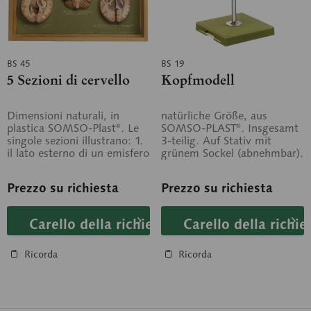
BS 45
BS 19
5 Sezioni di cervello
Kopfmodell
Dimensioni naturali, in
natürliche Größe, aus
plastica SOMSO-Plast®. Le
SOMSO-PLAST®. Insgesamt
singole sezioni illustrano: 1.
3-teilig. Auf Stativ mit
il lato esterno di un emisfero
grünem Sockel (abnehmbar).
cerebrale con le...
Prezzo su richiesta
Prezzo su richiesta
Carello della richiesta
Carello della richie
Ricorda
Ricorda