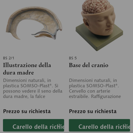
BS 2/1
BS 5
Illustrazione della
Base del cranio
dura madre
Dimensioni naturali, in
Dimensioni naturali, in
plastica SOMSO-Plast®. Si
plastica SOMSO-Plast®.
possono vedere il seno della
Cervello con arterie
dura madre, la falce
estraibile. Raffigurazione
cerebrale e il tentorio
della dura madre, delle 12
cerebellare....
coppie di nervi...
Prezzo su richiesta
Prezzo su richiesta
Carello della richiesta
Carello della richie