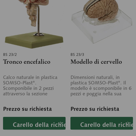
BS 23/2
BS 23/3
Tronco encefalico
Modello di cervello
Calco naturale in plastica
Dimensioni naturali, in
SOMSO-Plast®.
plastica SOMSO-Plast®. Il
Scomponibile in 2 pezzi
modello è scomponibile in 6
attraverso la sezione
pezzi e poggia nella sua
mediana. Un aiuto
posizione naturale su una
indispensabile per gli
base...
Prezzo su richiesta
Prezzo su richiesta
studenti...
Carello della richiesta
Carello della richie