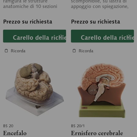
raffigura le strutture
scomponibile, su lastra di
anatomiche di 10 sezioni
appoggio con spiegazione,
orizzontali sovrapposte
in custodia trasparente
attraverso...
staccabile.
Prezzo su richiesta
Prezzo su richiesta
Carello della richiesta
Carello della richie
Ricorda
Ricorda
BS 20
BS 20/1
Encefalo
Ernisfero cerebrale