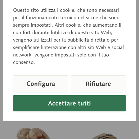
Questo sito utilizza i cookie, che sono necessari
per il funzionamento tecnico del sito e che sono
sempre impostati. Altri cookie, che aumentano il
comfort durante lutilizzo di questo sito Web,
BS 23
BS 23/1
Cervello con arterie
vengono utilizzati per la pubblicità diretta o per
Cervello con arterie
semplificare linterazione con altri siti Web e social
network, vengono impostati solo con il tuo
Calco naturale in plastica
Calco naturale in plastica
SOMSO-Plast®.
consenso.
SOMSO-Plast®.
Raffigurazione della
Raffigurazione della
vascolarizzazione arteriosa.
vascolarizzazione arteriosa.
Scomponibile in 9 pezzi.
Scomponibile in 9 pezzi.
Configura
Rifiutare
Lobo frontale e...
Lobo frontale e...
Prezzo su richiesta
Prezzo su richiesta
Accettare tutti
Carello della richiesta
Carello della richie
Ricorda
Ricorda