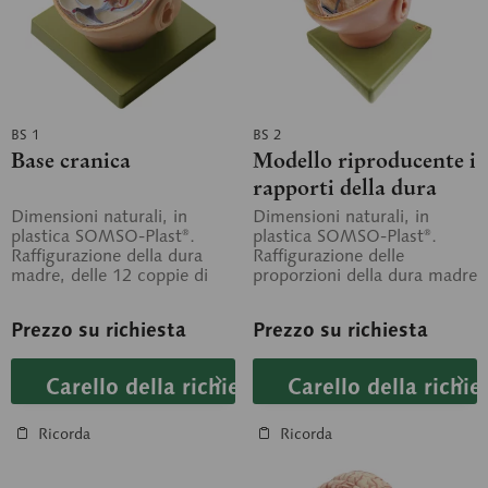
BS 1
BS 2
Base cranica
Modello riproducente i
rapporti della dura
madre encefalica
Dimensioni naturali, in
Dimensioni naturali, in
plastica SOMSO-Plast®.
plastica SOMSO-Plast®.
Raffigurazione della dura
Raffigurazione delle
madre, delle 12 coppie di
proporzioni della dura madre
nervi cerebrali e
e del seno della dura madre.
dell'arteria...
Le 12...
Prezzo su richiesta
Prezzo su richiesta
Carello della richiesta
Carello della richie
Ricorda
Ricorda