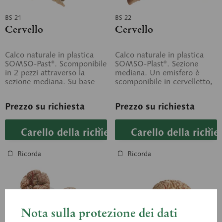
BS 21
BS 22
Cervello
Cervello
Calco naturale in plastica
Calco naturale in plastica
SOMSO-Past®. Scomponibile
SOMSO-Plast®. Sezione
in 2 pezzi attraverso la
mediana. Un emisfero è
sezione mediana. Su base
scomponibile in cervelletto,
verde.
tronco encefalico e lobo
cerebrale....
Prezzo su richiesta
Prezzo su richiesta
Carello della richiesta
Carello della richie
Ricorda
Ricorda
Nota sulla protezione dei dati