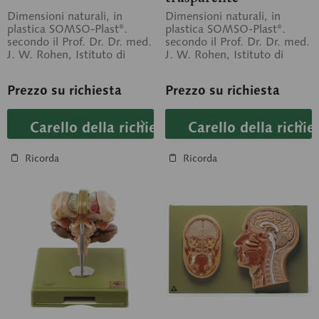
Dimensioni naturali, in
Dimensioni naturali, in
plastica SOMSO-Plast®.
plastica SOMSO-Plast®.
secondo il Prof. Dr. Dr. med.
secondo il Prof. Dr. Dr. med.
J. W. Rohen, Istituto di
J. W. Rohen, Istituto di
Anatomia dell'Università
Anatomia dell'Università
di...
di...
Prezzo su richiesta
Prezzo su richiesta
Carello della richiesta
Carello della richie
Ricorda
Ricorda