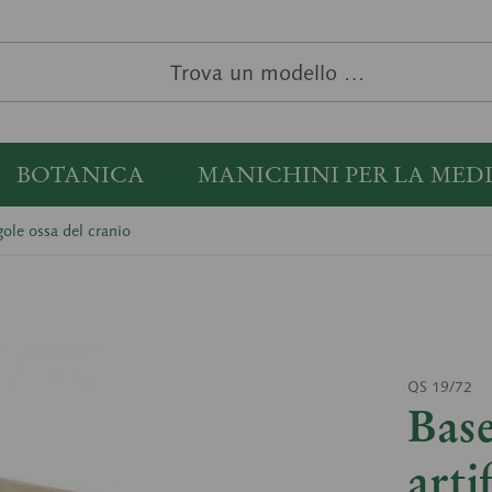
BOTANICA
MANICHINI PER LA MED
gole ossa del cranio
QS 19/72
Base
artif