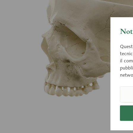
Nota
Questo
tecnic
il com
pubbli
netwo