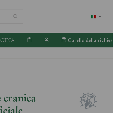
italienisc
ICINA
Carello della richies
 cranica
iciale