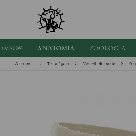
OMSO®
ANATOMIA
ZOOLOGIA
Anatomia
Testa / gola
Modelli di cranio
Sin