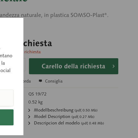
randezza naturale, in plastica SOMSO-Plast®.
o su richiesta
o
consegna su richiesta
entano
 la
Carello della richiesta
social
a
Ricorda
Consiglia
colo:
QS 19/72
0.52 kg
:
Modellbeschreibung
(pdf, 0.50 Mb)
Model Description
(pdf, 0.27 Mb)
Descripcion del modelo
(pdf, 0.48 Mb)