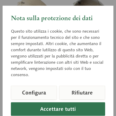
Nota sulla protezione dei dati
Questo sito utilizza i cookie, che sono necessari
per il funzionamento tecnico del sito e che sono
sempre impostati. Altri cookie, che aumentano il
comfort durante lutilizzo di questo sito Web,
QS 8/10
QS 8/11
Cranio Artificiale di
vengono utilizzati per la pubblicità diretta o per
Cranio Artificiale
semplificare linterazione con altri siti Web e social
un Individuo Adulto
dimostrativo di
network, vengono impostati solo con il tuo
Individuo Adulto
Calco a grandezza naturale,
Calco a grandezza naturale,
in plastica SOMSO-Plast®.
consenso.
in plastica SOMSO-Plast®.
Scomponibile in 10 pezzi
Con rappresentazione
mediante preparazione come
dell'irrorazione sanguigna e
indicato qui di seguito.
dell'innervazione (n.
Configura
Rifiutare
trigemino e...
Prezzo su richiesta
Prezzo su richiesta
Accettare tutti
Carello della richiesta
Carello della richie