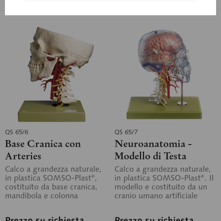
Ricorda
Ricorda
QS 65/6
QS 65/7
Base Cranica con
Neuroanatomia -
Arteries
Modello di Testa
Calco a grandezza naturale,
Calco a grandezza naturale,
in plastica SOMSO-Plast®,
in plastica SOMSO-Plast®. Il
costituito da base cranica,
modello e costituito da un
mandibola e colonna
cranio umano artificiale
cervicale con nervi....
trasparente con colonna...
Prezzo su richiesta
Prezzo su richiesta