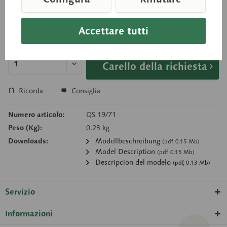
Prezzo su richiesta
Accettare tutti
Tempi di consegna su richiesta
Carello della richiesta
Ricorda
Consiglia
Numero articolo:
QS 19/71
Peso (Kg):
0.23 kg
Downloads:
Modellbeschreibung
(pdf, 0.15 Mb)
Model Description
(pdf, 0.15 Mb)
Descripcion del modelo
(pdf, 0.13 Mb)
Servizio
Informazioni