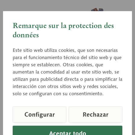
Remarque sur la protection des
données
Este sitio web utiliza cookies, que son necesarias
para el funcionamiento técnico del sitio web y que
siempre se establecen. Otras cookies, que
OS 7/1
OS 7/2
aumentan la comodidad al usar este sitio web, se
Transposición de los
Tetralogía de Fallot
utilizan para publicidad directa o para simplificar la
grandes vasos
interacción con otros sitios web y redes sociales,
con comunicación
Aumentado aprox. 3 veces,
solo se configuran con su consentimiento.
interauricular e
de SOMSO-PLAST®. Esta
interventricular, conducto
cardiopatía congénita se
arterioso de Botalli, aprox. 3
caracteriza por una
Configurar
Rechazar
aumentos, de SOMSO-
estenosis de la válvula
PLAST®. Un rasgo típico
pulmonar y del...
Precio a consultar
Precio a consultar
de...
Aceptar todo