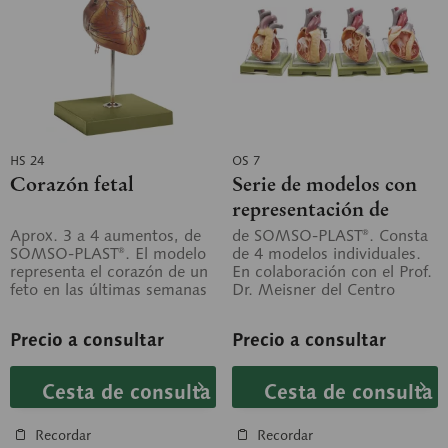
HS 24
OS 7
Corazón fetal
Serie de modelos con
representación de
cardiopatías
Aprox. 3 a 4 aumentos, de
de SOMSO-PLAST®. Consta
SOMSO-PLAST®. El modelo
de 4 modelos individuales.
congénitas
representa el corazón de un
En colaboración con el Prof.
feto en las últimas semanas
Dr. Meisner del Centro
de la gestación. Se
Cardiológico Alemán de
muestran...
Múnich se...
Precio a consultar
Precio a consultar
Cesta de consulta
Cesta de consulta
Recordar
Recordar