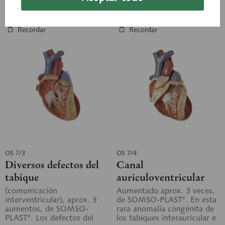
Cesta de consulta
Cesta de consulta
Recordar
Recordar
OS 7/3
OS 7/4
Diversos defectos del
Canal
tabique
auriculoventricular
interventricular
completo
(comunicación
Aumentado aprox. 3 veces,
interventricular), aprox. 3
de SOMSO-PLAST®. En esta
aumentos, de SOMSO-
rara anomalía congénita de
PLAST®. Los defectos del
los tabiques interauricular e