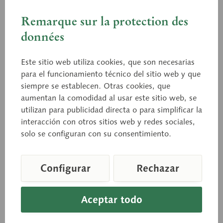
Remarque sur la protection des
QS 18
données
Omóplato (escápula)
Este sitio web utiliza cookies, que son necesarias
para el funcionamiento técnico del sitio web y que
modelado del natural, de SOMSO-PLAST®.
siempre se establecen. Otras cookies, que
aumentan la comodidad al usar este sitio web, se
utilizan para publicidad directa o para simplificar la
interacción con otros sitios web y redes sociales,
Precio a consultar
solo se configuran con su consentimiento.
Listo para envío inmediato, tiempo de entrega aprox. 1-3 días
hábiles
Configurar
Rechazar
Cesta de consulta
Recordar
Recomendar
Aceptar todo
Número de artículo:
QS 18