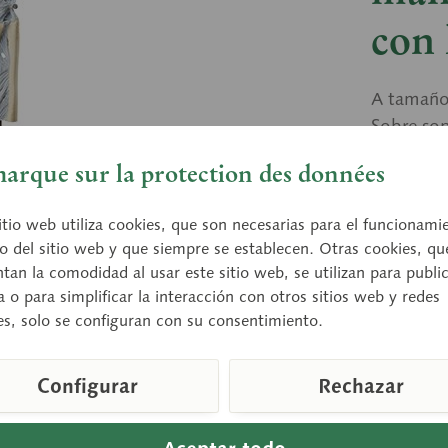
con
A tamaño
Sobre sop
arque sur la protection des données
Preci
itio web utiliza cookies, que son necesarias para el funcionami
Tiempo de
o del sitio web y que siempre se establecen. Otras cookies, qu
an la comodidad al usar este sitio web, se utilizan para publi
a o para simplificar la interacción con otros sitios web y redes
es, solo se configuran con su consentimiento.
Compara
Configurar
Rechazar
Número de a
Peso (en KG
Altura: