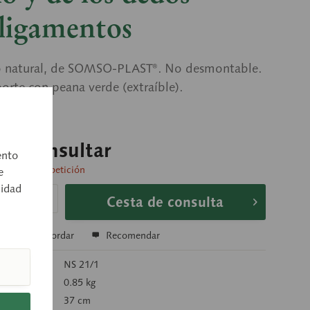
 ligamentos
 natural, de SOMSO-PLAST®. No desmontable.
orte con peana verde (extraíble).
o a consultar
ento
 entrega a petición
e
cidad
Cesta de consulta
r
Recordar
Recomendar
rtículo:
NS 21/1
):
0.85 kg
37 cm