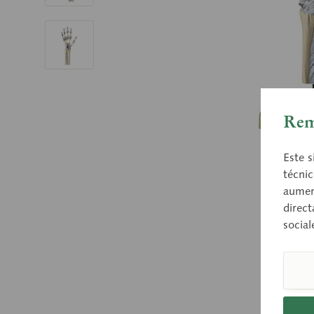
Rem
Este s
técnic
aument
direct
social