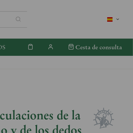
spanisch
OS
Cesta de consulta
culaciones de la
 y de los dedos