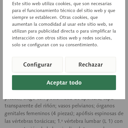
Este sitio web utiliza cookies, que son necesarias
Torso femenino con cabeza
para el funcionamiento técnico del sitio web y que
siempre se establecen. Otras cookies, que
aumentan la comodidad al usar este sitio web, se
A tamaño natural, de SOMSO-PLAST®. Con
utilizan para publicidad directa o para simplificar la
representación de la musculatura en una mitad y
interacción con otros sitios web y redes sociales,
espalda abierta. Desmontable en 27 piezas:
solo se configuran con su consentimiento.
hemisferio cerebral; ojo con músculos y nervio
óptico; músculo esternocleidomastoideo derecho;
Configurar
Rechazar
paredes torácica y abdominal (2 piezas); pulmones
derecho e izquierdo; corazón (2 piezas); árbol
Aceptar todo
bronquial; hígado; estómago (2 piezas); peritoneo;
intestinos delgado y grueso con duodeno (3
piezas); ciego con posibilidad de apertura; tapa
transparente del riñón; vasos pelvianos; órganos
genitales femeninos (4 piezas); apófisis espinosas de
las vértebras torácicas; 1.ª vértebra lumbar (L 1) con