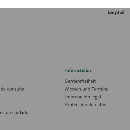
Anchura:
Longitud:
Información
Barrierefreiheit
 de consulta
Messen und Termine
Información legal
Protección de datos
nes de cuidado