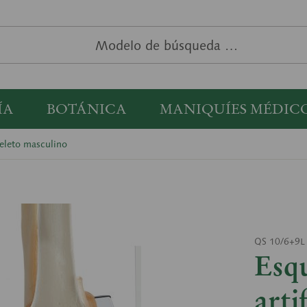
ÍA
BOTÁNICA
MANIQUÍES MÉDIC
eleto masculino
QS 10/6+9L
Esq
artif