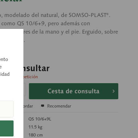
o, modelado del natural, de SOMSO-PLAST®.
n como QS 10/6+9, pero además con
s articulares de la mano y el pie. Erguido, sobre
on ruedas.
ento
o a consultar
e
cidad
 entrega a petición
Cesta de consulta
r
Recordar
Recomendar
rtículo:
QS 10/6+9L
):
11.5 kg
180 cm