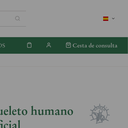
spanisch
OS
Cesta de consulta
ueleto humano
icial