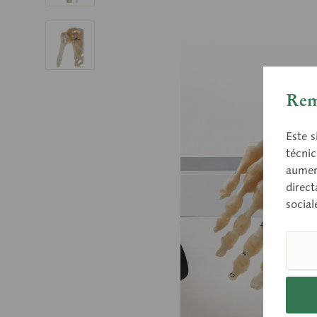
Rem
Este s
técnic
aument
direct
social