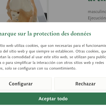
masculin
Ejecució
ligamento
soporte c
arque sur la protection des données
itio web utiliza cookies, que son necesarias para el funcionami
Preci
o del sitio web y que siempre se establecen. Otras cookies, qu
an la comodidad al usar este sitio web, se utilizan para publi
Tiempo de
a o para simplificar la interacción con otros sitios web y redes
es, solo se configuran con su consentimiento.
Compara
Configurar
Rechazar
Número de a
Peso (en KG
Aceptar todo
Altura: