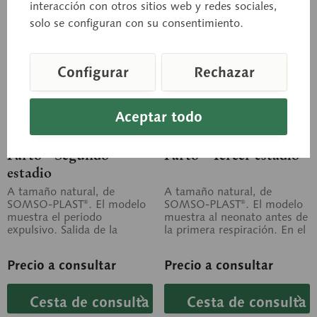
interacción con otros sitios web y redes sociales,
solo se configuran con su consentimiento.
Configurar
Rechazar
Aceptar todo
MS 45/2
MS 45/3
Parto - Segundo
Parto - Tercer estadio
estadio
A tamaño natural, de
A tamaño natural, de
SOMSO-PLAST®. El modelo
SOMSO-PLAST®. El modelo
muestra el periodo
muestra al neonato antes de
expulsivo. Salida de la
la primera respiración. En el
cabeza, representación del
útero se representa la
caput succedaneum....
expulsión...
Precio a consultar
Precio a consultar
Cesta de consulta
Cesta de consulta