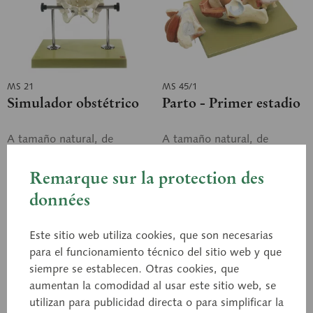
MS 21
MS 45/1
Simulador obstétrico
Parto - Primer estadio
A tamaño natural, de
A tamaño natural, de
SOMSO-PLAST®. Consta de
SOMSO-PLAST®. El modelo
los huesos de la pelvis
muestra el principio del
Remarque sur la protection des
femenina (montados de
periodo expulsivo.
forma móvil) y de un cráneo
Representación del saco
données
de feto (perímetro...
amniótico. Desmontable...
Precio a consultar
Precio a consultar
Este sitio web utiliza cookies, que son necesarias
Cesta de consulta
Cesta de consulta
para el funcionamiento técnico del sitio web y que
siempre se establecen. Otras cookies, que
Recordar
Recordar
aumentan la comodidad al usar este sitio web, se
utilizan para publicidad directa o para simplificar la