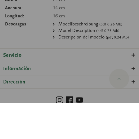
Anchura:
14 cm
Longitud:
16 cm
Descargas:
Modellbeschreibung
(pdf, 0.26 Mb)
Model Description
(pdf, 0.73 Mb)
Descripcion del modelo
(pdf, 0.24 Mb)
Servicio
Información
Dirección
Barrierefreiheit
Hinweisgeberschutzgesetz
Información legal
Protección de datos
Configuración de las cookies