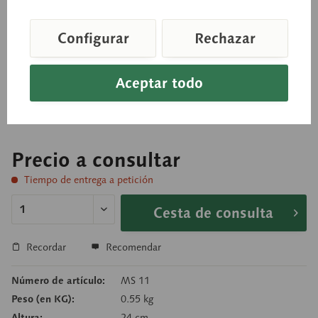
Embrión
Configurar
Rechazar
Aprox. 25 aumentos, de SOMSO-PLAST®. El
modelo muestra un embrión de unas 4 semanas.
Aceptar todo
No desmontable, sobre soporte con peana verde.
Precio a consultar
Tiempo de entrega a petición
Cesta de consulta
Recordar
Recomendar
Número de artículo:
MS 11
Peso (en KG):
0.55 kg
Altura:
24 cm