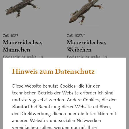
ZoS 1027
ZoS 1027/1
Mauereidechse,
Mauereidechse,
Männchen
Weibchen
Podarcis muralis. In
Podarcis muralis. In
natürlicher Größe, aus
natürlicher Größe, aus
SOMSO-Plast®. Nach
SOMSO-Plast®. Nach
Hinweis zum Datenschutz
Studiendirektor Christian
Studiendirektor Christian
Groß. Mit aufgedruckter
Groß. Mit aufgedruckter
Beschreibung auf grünen...
Beschreibung auf grünen...
Diese Website benutzt Cookies, die für den
Preis auf Anfrage
Preis auf Anfrage
technischen Betrieb der Website erforderlich sind
und stets gesetzt werden. Andere Cookies, die den
In den Anfragekorb
In den Anfragekorb
Komfort bei Benutzung dieser Website erhöhen,
der Direktwerbung dienen oder die Interaktion mit
Merken
Merken
anderen Websites und sozialen Netzwerken
vereinfachen sollen, werden nur mit Ihrer