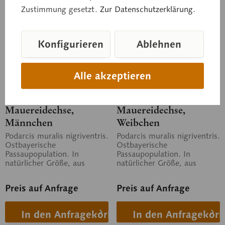
Zustimmung gesetzt.
Zur Datenschutzerklärung.
Konfigurieren
Ablehnen
Alle akzeptieren
ZoS 1027/2
ZoS 1027/3
Mauereidechse,
Mauereidechse,
Männchen
Weibchen
Podarcis muralis nigriventris.
Podarcis muralis nigriventris.
Ostbayerische
Ostbayerische
Passaupopulation. In
Passaupopulation. In
natürlicher Größe, aus
natürlicher Größe, aus
SOMSO-Plast®. Nach
SOMSO-Plast®. Nach
Studiendirektor Christian...
Studiendirektor Christian...
Preis auf Anfrage
Preis auf Anfrage
In den Anfragekorb
In den Anfragekorb