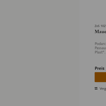
ZoS 102
Maue
Podarc
Passau
Plast®
Preis
Verg