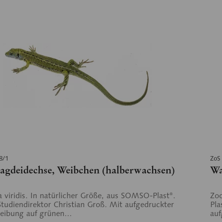
8/1
ZoS
agdeidechse, Weibchen (halberwachsen)
Wa
a viridis. In natürlicher Größe, aus SOMSO-Plast®.
Zoo
tudiendirektor Christian Groß. Mit aufgedruckter
Pla
eibung auf grünen...
auf