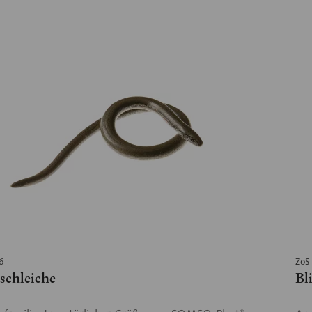
6
ZoS
schleiche
Bl