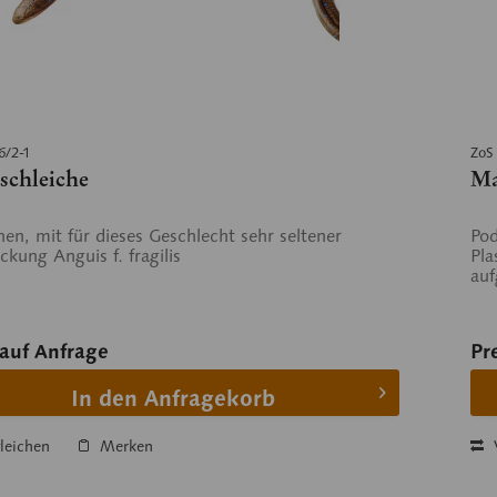
6/2-1
ZoS
schleiche
Ma
en, mit für dieses Geschlecht sehr seltener
Pod
ckung Anguis f. fragilis
Pla
auf
 auf Anfrage
Pr
In den Anfragekorb
leichen
Merken
V