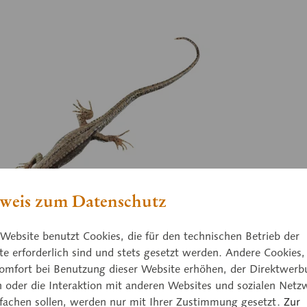
weis zum Datenschutz
Website benutzt Cookies, die für den technischen Betrieb der
7/1
ZoS
e erforderlich sind und stets gesetzt werden. Andere Cookies,
reidechse, Weibchen
Ma
omfort bei Benutzung dieser Website erhöhen, der Direktwerb
n oder die Interaktion mit anderen Websites und sozialen Netz
is muralis. In natürlicher Größe, aus SOMSO-
Pod
nfachen sollen, werden nur mit Ihrer Zustimmung gesetzt.
Zur
. Nach Studiendirektor Christian Groß. Mit
Pas