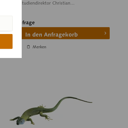
st®. Nach Studiendirektor Christian...
eis auf Anfrage
In den Anfragekorb
ergleichen
Merken