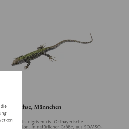
 1027/2
 die
uereidechse, Männchen
ung
werken
arcis muralis nigriventris. Ostbayerische
saupopulation. In natürlicher Größe, aus SOMSO-