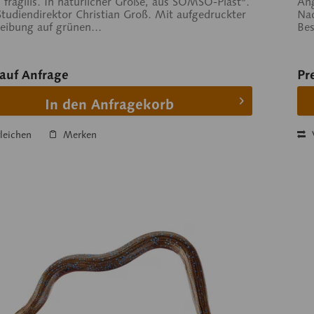
 fragilis. In natürlicher Größe, aus SOMSO-Plast®.
Ang
tudiendirektor Christian Groß. Mit aufgedruckter
Nac
eibung auf grünen...
Bes
 auf Anfrage
Pr
In den Anfragekorb
leichen
Merken
V