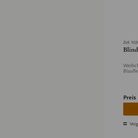
ZoS 102
Blind
Weibch
Blaufle
Preis
Verg