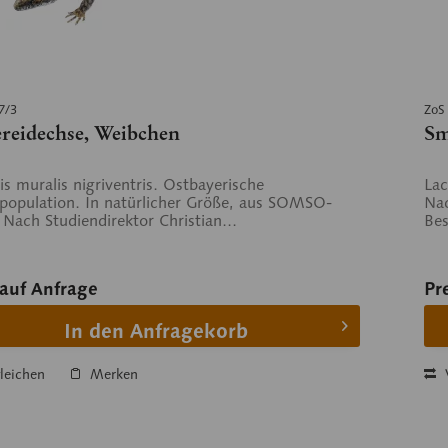
7/3
ZoS
reidechse, Weibchen
Sm
is muralis nigriventris. Ostbayerische
Lac
population. In natürlicher Größe, aus SOMSO-
Nac
. Nach Studiendirektor Christian...
Bes
 auf Anfrage
Pr
In den Anfragekorb
leichen
Merken
V